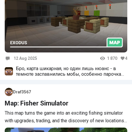
12 Aug 2025
1 870
4
Comments
Бро, карта шикарная, но один лишь нюанс - в
темноте заспавнились мобы, особенно парочка
криперов на которых я наткнулся и они конечно
все разнесли, что расстроило меня, потому что я
не люблю когда портят атмосферу и
Draf3567
загадочность, а так, мне очень нравится!)
Map: Fisher Simulator
This map turns the game into an exciting fishing simulator
with upgrades, trading, and the discovery of new locations…