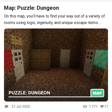
нормально, текст, место и больше интерьера
Map: Puzzle: Dungeon
Жду 3 часть апокалипсиса (может быть и
мультиплеер)
On this map, you’ll have to find your way out of a variety of
rooms using logic, ingenuity, and unique escape items…
21 Jul 2025
1 771
17
Comments