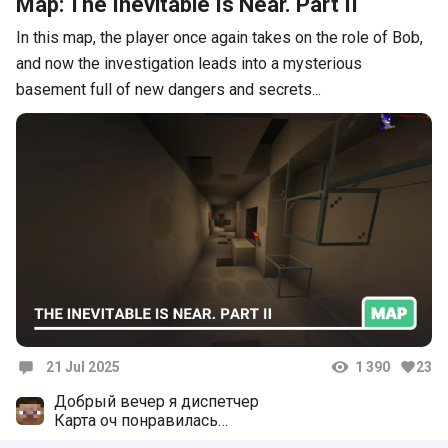
Map: The Inevitable Is Near. Part II
In this map, the player once again takes on the role of Bob,
and now the investigation leads into a mysterious
basement full of new dangers and secrets...
21 Jul 2025
1 390
23
Comments
Добрый вечер я диспетчер
Карта оч понравилась
Ты только не делай за шибись, делай всё