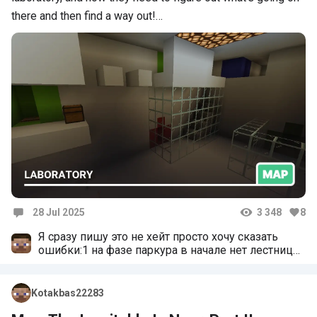
there and then find a way out!…
28 Jul 2025
3 348
8
Comments
Я сразу пишу это не хейт просто хочу сказать
ошибки:1 на фазе паркура в начале нет лестницы
чтобы подняться а ближе к концу паркура ана
есть 2 если не успеть войти через дверь с
пробегом от ведьмы то ты застрянет и не
Kotakbas22283
можешь пройти некак