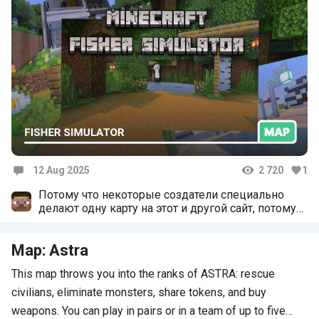
12 Aug 2025
2 720
1
Comments
Потому что некоторые создатели специально
делают одну карту на этот и другой сайт, потому
что многие используют разные сайты и поэтому
это карта есть и на этом и на другом
Map: Astra
This map throws you into the ranks of ASTRA: rescue
civilians, eliminate monsters, share tokens, and buy
weapons. You can play in pairs or in a team of up to five…