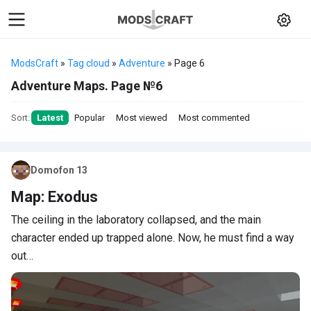
ModsCraft
»
Tag cloud
»
Adventure
» Page 6
Adventure Maps. Page №6
Sort:
Latest
Popular
Most viewed
Most commented
Domofon 13
Map: Exodus
The ceiling in the laboratory collapsed, and the main
character ended up trapped alone. Now, he must find a way
out…