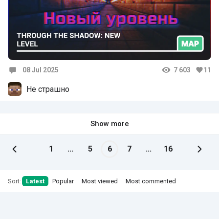
08 Jul 2025
7 603
11
Comments
Не страшно
Show more
1
...
5
6
7
...
16
Sort:
Latest
Popular
Most viewed
Most commented