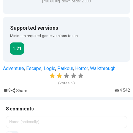
[730.68 Kb] downloads: 2 833
Supported versions
Minimum required game versions to run
1.21
Adventure
,
Escape
,
Logic
,
Parkour
,
Horror
,
Walkthrough
(Votes:
9
)
8
4 542
Share
8 comments