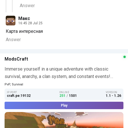
Answer
Макс
16:45 28 Jul 25
Карта интересная
Answer
ModsCraft
Immerse yourself in a unique adventure with classic
survival, anarchy, a clan system, and constant events!…
PvP, Survival
IP:PORT
ONLINE
VERSION
craft.pe:19132
251
/
1501
1.1 - 1.26
Play