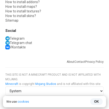
How to install addons?
How to install maps?
How to install textures?
How to install skins?
Sitemap
Social
Telegram
Telegram chat
VKontakte
About
Contact
Privacy Policy
THIS SITE IS NOT A MINECRAFT PRODUCT AND IS NOT AFFILIATED WITH
MOJANG.
Minecraft
is copyright
Mojang Studios
and is not affiliated with this site
Site theme
We use
cookies
OK
Site language