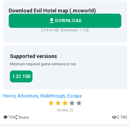
Download Evil Hotel map (.mcworld)
DOWNLOAD
[124.65 Kb] downloads: 1 158
Supported versions
Minimum required game versions to run
1.21.100
Horror
,
Adventure
,
Walkthrough
,
Escape
(Votes:
2
)
10
2 740
Share