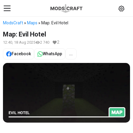
ModsCraft
»
Maps
» Map: Evil Hotel
Map: Evil Hotel
2
12:40, 18 Aug 2025
2 740
Facebook
WhatsApp
...