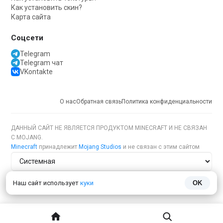
Как установить скин?
Карта сайта
Соцсети
Telegram
Telegram чат
VKontakte
О нас
Обратная связь
Политика конфиденциальности
ДАННЫЙ САЙТ НЕ ЯВЛЯЕТСЯ ПРОДУКТОМ MINECRAFT И НЕ СВЯЗАН
С MOJANG.
Minecraft
принадлежит
Mojang Studios
и не связан с этим сайтом
Тема сайта
Наш сайт использует
куки
OK
Язык сайта