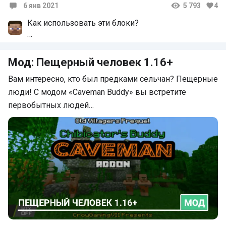
6 янв 2021
5 793
4
Комментарии
Как использовать эти блоки?
Телепорты используются исключительно как
лифты, то есть один ендерпортер может вас
Мод: Пещерный человек 1.16+
телепортировать на второй в том случае, если
второй расположен ровно над первым или под
Вам интересно, кто был предками сельчан? Пещерные
ним. Чтобы телепортироваться на верхний
ендерпортер, нужно встать на нижний и прыгнуть.
люди! С модом «Caveman Buddy» вы встретите
Чтобы телепортироваться на нижний
первобытных людей…
эндерпортер, нужно встать на верхний, присесть
и тапнуть по ендерпортеру, на котором стоишь