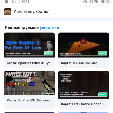
6 янв 2021
11.7K
12
Комментарии
У меня не работает
Рекомендуемые
ужастики
Карта: Мрачная тайна 3: Путь лжи
Карта: Вечные Кошмары
Карта: GunCraftZE (Карта-мод) [Выживание]
Карта: Хагги Вагги: Побег. Глава 1: Секретное подземелье