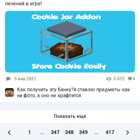
печений в игре!
5 янв 2021
5 072
4
Комментарии
Как получить эту банку?я ставлю предметы как
на фото, а оно не крафтится
Показать ещё
1
...
347
348
349
...
417