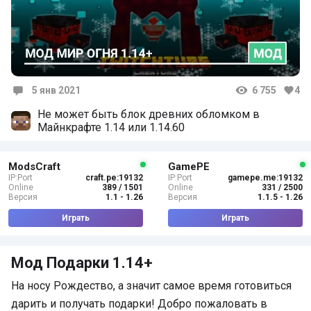
5 янв 2021
6 755
4
Комментарии
Не может быть блок древних обломком в
Майнкрафте 1.14 или 1.14.60
ModsCraft
GamePE
IP:Port
craft.pe:19132
IP:Port
gamepe.me:19132
Online
389 / 1501
Online
331 / 2500
Версия
1.1 - 1.26
Версия
1.1.5 - 1.26
Играть
Играть
Мод Подарки 1.14+
На носу Рождество, а значит самое время готовиться
дарить и получать подарки! Добро пожаловать в