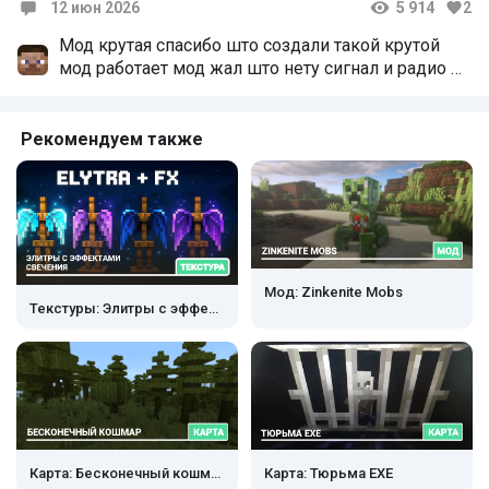
12 июн 2026
5 914
2
Комментарии
Мод крутая спасибо што создали такой крутой
мод работает мод жал што нету сигнал и радио 👍
👍
Рекомендуем также
Мод: Zinkenite Mobs
Текстуры: Элитры с эффектами свечения
Карта: Бесконечный кошмар
Карта: Тюрьма EXE