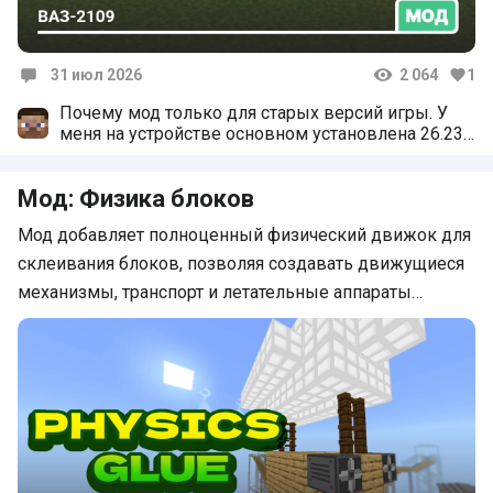
31 июл 2026
2 064
1
Комментарии
Почему мод только для старых версий игры. У
меня на устройстве основном установлена 26.23
пока что (потому что не хочу до последних
обновляться) и мод не работает корректно
Мод: Физика блоков
потому что он для старых версий.
Мод добавляет полноценный физический движок для
склеивания блоков, позволяя создавать движущиеся
механизмы, транспорт и летательные аппараты…