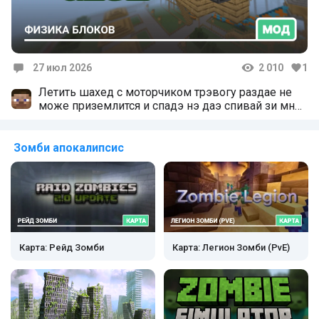
27 июл 2026
2 010
1
Комментарии
Летить шахед с моторчиком трэвогу раздае не
може приземлится и спадэ нэ даэ спивай зи мной
писинку и на шехед не злись шахедом разом
скажем разом угору подивись
Зомби апокалипсис
Карта: Рейд Зомби
Карта: Легион Зомби (PvE)