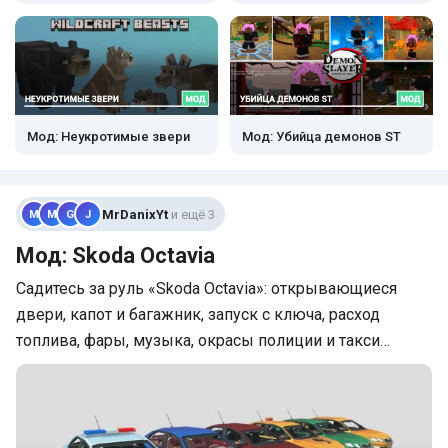
Мод: Неукротимые звери
Мод: Убийца демонов ST
MrDanixYt
и ещё 3
M
M
G
J
Мод: Skoda Octavia
Садитесь за руль «Skoda Octavia»: открывающиеся
двери, капот и багажник, запуск с ключа, расход
топлива, фары, музыка, окрасы полиции и такси…