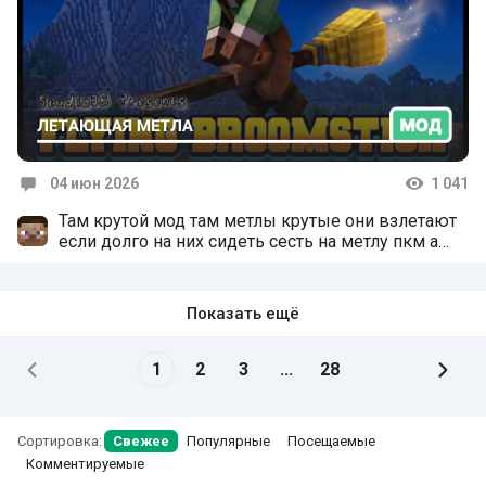
04 июн 2026
1 041
Комментарии
Там крутой мод там метлы крутые они взлетают
если долго на них сидеть сесть на метлу пкм а
убить золотую метлу очень сложно из них не
падает опыт потому что это транспорт.
Показать ещё
1
2
3
...
28
Сортировка:
Свежее
Популярные
Посещаемые
Комментируемые