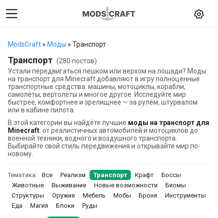
ModsCraft
»
Моды
» Транспорт
Транспорт
(280 постов)
Устали передвигаться пешком или верхом на лошади? Моды
на транспорт для Minecraft добавляют в игру полноценные
транспортные средства: машины, мотоциклы, корабли,
самолёты, вертолёты и многое другое. Исследуйте мир
быстрее, комфортнее и зрелищнее — за рулём, штурвалом
или в кабине пилота.
В этой категории вы найдёте лучшие
моды на транспорт для
Minecraft
: от реалистичных автомобилей и мотоциклов до
военной техники, водного и воздушного транспорта.
Выбирайте свой стиль передвижения и открывайте мир по-
новому.
Тематика:
Все
Реализм
Транспорт
Крафт
Боссы
Животные
Выживание
Новые возможности
Биомы
Структуры
Оружие
Мебель
Мобы
Броня
Инструменты
Еда
Магия
Блоки
Руды