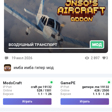
19 июл 2026
2 897
3
Комментарии
имба имба гипер мод
ModsCraft
GamePE
IP:Port
craft.pe:19132
IP:Port
gamepe.me:19132
Online
528 / 1501
Online
428 / 2500
Версия
1.1 - 1.26
Версия
1.1.5 - 1.26
Играть
Играть