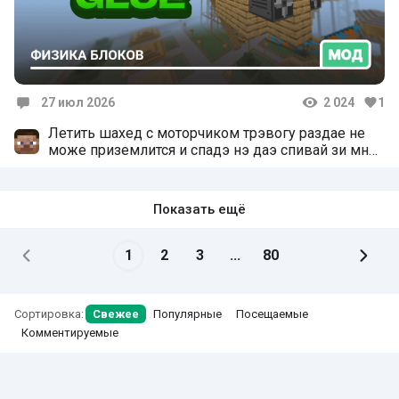
27 июл 2026
2 024
1
Комментарии
Летить шахед с моторчиком трэвогу раздае не
може приземлится и спадэ нэ даэ спивай зи мной
писинку и на шехед не злись шахедом разом
скажем разом угору подивись
Показать ещё
1
2
3
...
80
Сортировка:
Свежее
Популярные
Посещаемые
Комментируемые