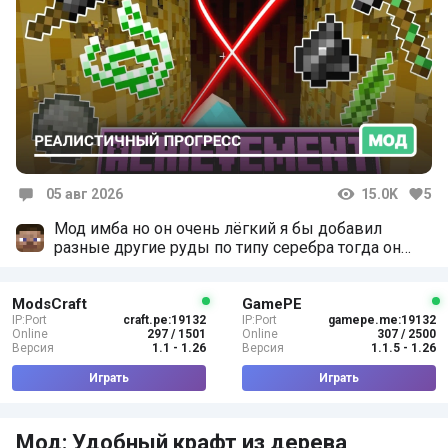
05 авг 2026
15.0K
5
Комментарии
Мод имба но он очень лёгкий я бы добавил
разные другие руды по типу серебра тогда он
станет еще интереснее
ModsCraft
GamePE
IP:Port
craft.pe:19132
IP:Port
gamepe.me:19132
Online
297 / 1501
Online
307 / 2500
Версия
1.1 - 1.26
Версия
1.1.5 - 1.26
Играть
Играть
Мод: Удобный крафт из дерева