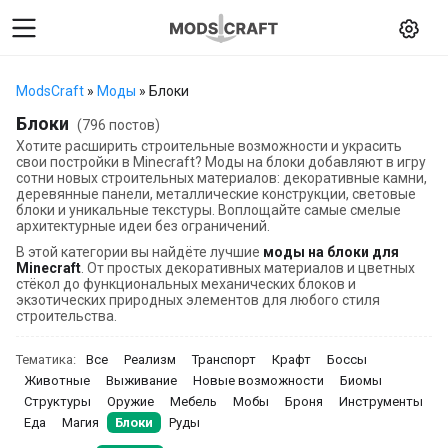
ModsCraft
»
Моды
» Блоки
Блоки
(796 постов)
Хотите расширить строительные возможности и украсить
свои постройки в Minecraft? Моды на блоки добавляют в игру
сотни новых строительных материалов: декоративные камни,
деревянные панели, металлические конструкции, световые
блоки и уникальные текстуры. Воплощайте самые смелые
архитектурные идеи без ограничений.
В этой категории вы найдёте лучшие
моды на блоки для
Minecraft
. От простых декоративных материалов и цветных
стёкол до функциональных механических блоков и
экзотических природных элементов для любого стиля
строительства.
Тематика:
Все
Реализм
Транспорт
Крафт
Боссы
Животные
Выживание
Новые возможности
Биомы
Структуры
Оружие
Мебель
Мобы
Броня
Инструменты
Еда
Магия
Блоки
Руды