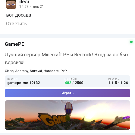
desi
14:57 4 дек 21
вот досада
Ответить
GamePE
Лучший сервер Minecraft PE и Bedrock! Вход на любых
версиях!
Clans, Anarchy, Survival, Hardcore, PvP
IP:PORT
ОНЛАЙН
ВЕРСИЯ
gamepe.me:19132
482
/
2500
1.1.5 - 1.26
Играть