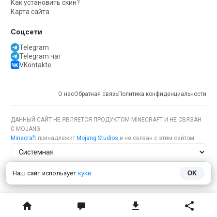
Как установить скин?
Карта сайта
Соцсети
Telegram
Telegram чат
VKontakte
О нас
Обратная связь
Политика конфиденциальности
ДАННЫЙ САЙТ НЕ ЯВЛЯЕТСЯ ПРОДУКТОМ MINECRAFT И НЕ СВЯЗАН
С MOJANG.
Minecraft
принадлежит
Mojang Studios
и не связан с этим сайтом
Тема сайта
Наш сайт использует
куки
OK
Язык сайта