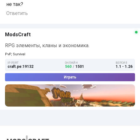
не так?
Ответить
ModsCraft
RPG элементы, кланы и экономика.
PvP, Survival
IP:PORT
ОНЛАЙН
ВЕРСИЯ
craft.pe:19132
560
/
1501
1.1 - 1.26
Играть