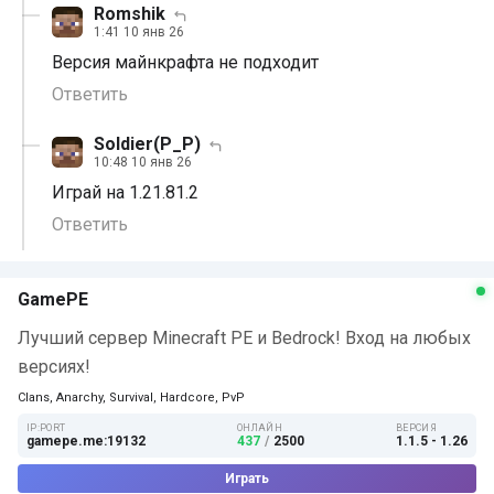
Romshik
1:41 10 янв 26
Версия майнкрафта не подходит
Ответить
Soldier(P_P)
10:48 10 янв 26
Играй на 1.21.81.2
Ответить
GamePE
Лучший сервер Minecraft PE и Bedrock! Вход на любых
версиях!
Clans, Anarchy, Survival, Hardcore, PvP
IP:PORT
ОНЛАЙН
ВЕРСИЯ
gamepe.me:19132
437
/
2500
1.1.5 - 1.26
Играть