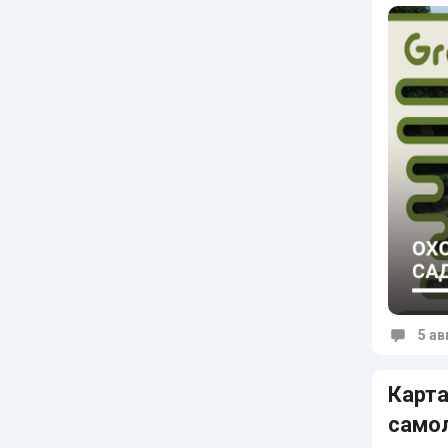
5 ав
Коммен
Карта
само