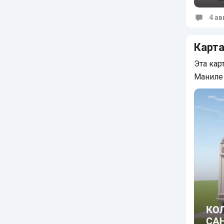
4 ав
Коммен
Карта
Эта кар
Маниле 