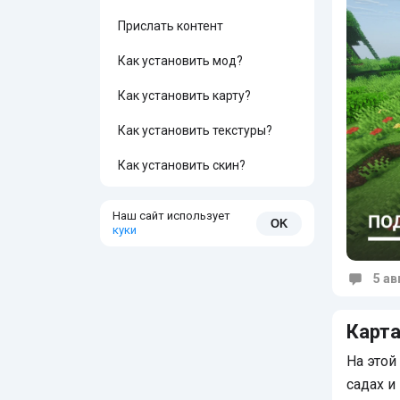
Прислать контент
Как установить мод?
Как установить карту?
Как установить текстуры?
Как установить скин?
Наш сайт использует
OK
куки
5 ав
Коммен
Карта
На этой
садах и