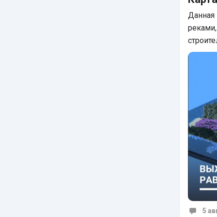
Данная 
реками
строите
5 ав