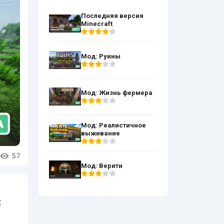
Последняя версия
Minecraft
Мод: Руины
Мод: Жизнь фермера
Мод: Реалистичное
выживание
57
Мод: Верити
х