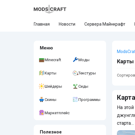
Главная
Новости
Сервера Майнкрафт
Меню
ModsCra
Minecraft
Моды
Карты 
Карты
Текстуры
Сортиров
Шейдеры
Сиды
Карта
Скины
Программы
На этой
Маркетплейс
джунгл
старта…
Полезное