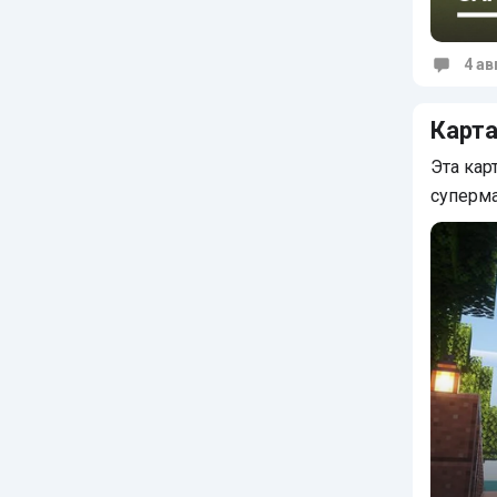
4 ав
Коммен
Карта
Эта кар
суперма