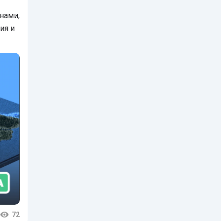
нами,
ия и
72