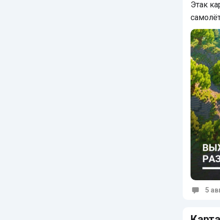
Этак ка
самолёт
5 ав
Коммен
Карта