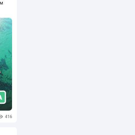
ым
416