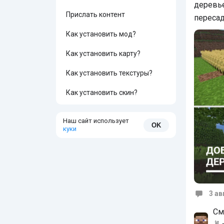
деревье
Прислать контент
переса
Как установить мод?
Как установить карту?
Как установить текстуры?
Как установить скин?
Наш сайт использует
OK
куки
3 ав
Коммен
См