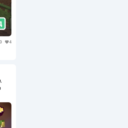
0
4
,
я