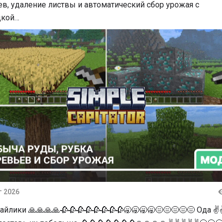
в, удаление листвы и автоматический сбор урожая с
дкой…
г 2026
тарии
айлики 🙏🙏🙏🙏🥀🥀🥀🥀🥀🥀🥀🥀🥱🥱🥱🥱😑😑😑😑😑 Ода