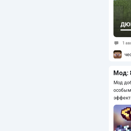
1 ав
Коммен
че
Мод: 
Мод доб
особым
эффект