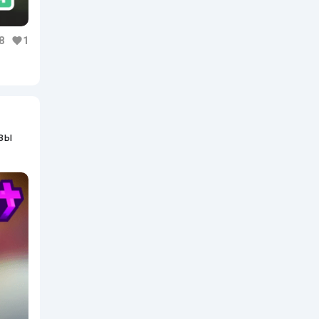
8
1
азы