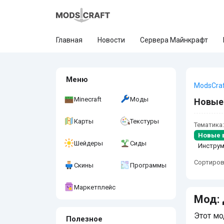
Главная
Новости
Сервера Майнкрафт
Меню
ModsCra
Minecraft
Моды
Новые
Карты
Текстуры
Тематика:
Новые 
Шейдеры
Сиды
Инстру
Сортиров
Скины
Программы
Маркетплейс
Мод: 
Этот мо
Полезное