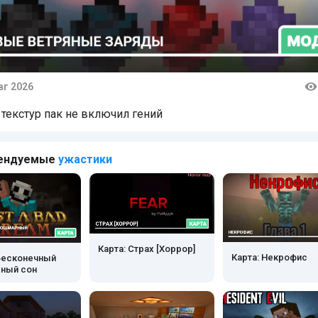
вг 2026
тарии
 текстур пак не включил гений
ендуемые
ужастики
Карта: Страх [Хоррор]
Карта: Некрофис
 Бесконечный
ный сон