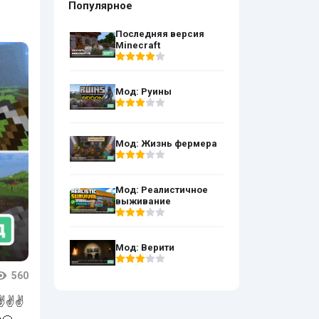
Популярное
Последняя версия
Minecraft
Мод: Руины
Мод: Жизнь фермера
Мод: Реалистичное
выживание
Мод: Верити
560
 ✌✌✌✌