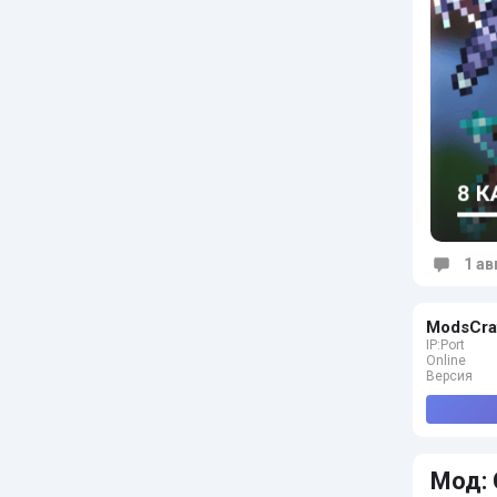
1 ав
Коммен
ModsCra
IP:Port
Online
Версия
Мод: