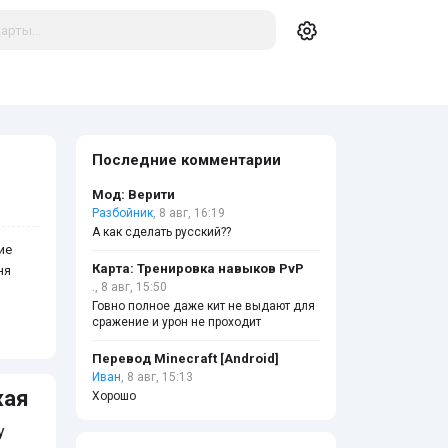
Последние комментарии
Мод: Верити
Разбойник
, 8 авг, 16:19
А как сделать русский??
ие
Карта: Тренировка навыков PvP
ня
.
, 8 авг, 15:50
Говно полное даже кит не выдают для
сражение и урон не проходит
Перевод Minecraft [Android]
Иван
, 8 авг, 15:13
жая
Хорошо
у