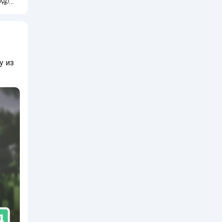
🥱🥱
у из