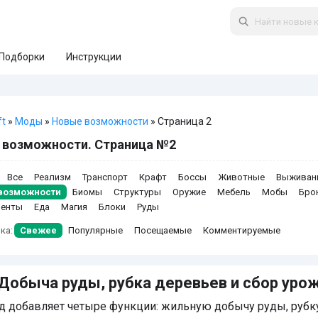
Подборки
Инструкции
ft
»
Моды
»
Новые возможности
» Страница 2
 возможности. Страница №2
Все
Реализм
Транспорт
Крафт
Боссы
Животные
Выживан
возможности
Биомы
Структуры
Оружие
Мебель
Мобы
Бро
менты
Еда
Магия
Блоки
Руды
ка:
Свежее
Популярные
Посещаемые
Комментируемые
Добыча руды, рубка деревьев и сбор уро
д добавляет четыре функции: жильную добычу руды, рубк