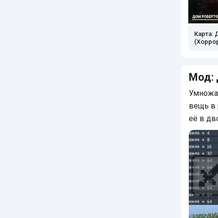
Карта:
(Хорро
Мод:
Умножа
вещь в 
её в дв