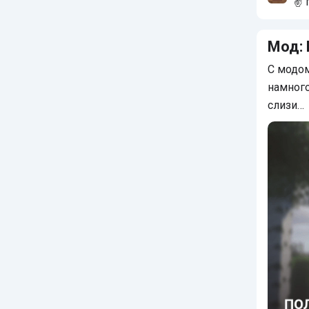
✌ 
🥱
Мод: 
С модом
намного
слизи…