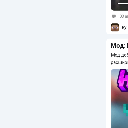
03 а
Коммен
ну
Мод:
Мод доб
расшир