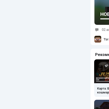
02 а
Коммен
ты
Реком
Карта:
кошмар