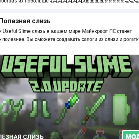
поставь их побольше 🥀🥀🥀🥀🥀🥀🥀🙏🙏🙏🙏✌✌✌✌✌😑😑😑
Полезная слизь
 Useful Slime слизь в вашем мире Майнкрафт ПЕ станет
 полезнее. Вы сможете создавать сапоги из слизи и рогатк