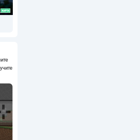
ите
лучите