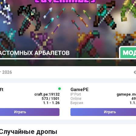
г 2026
тарии
ft
GamePE
craft.pe:19132
IP:Port
gamepe.m
573 / 1501
Online
49
1.1 - 1.26
Версия
1.1
Играть
Играть
 Случайные дропы