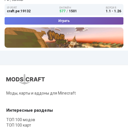
IP:PORT
ОНЛАЙН
ВЕРСИЯ
craft.pe:19132
577
/
1501
1.1 - 1.26
Играть
Моды, карты и аддоны для Minecraft
Интересные разделы
ТОП 100 модов
ТОП 100 карт