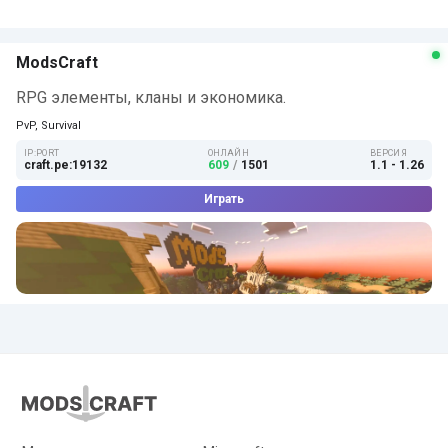
ModsCraft
RPG элементы, кланы и экономика.
PvP, Survival
IP:PORT
ОНЛАЙН
ВЕРСИЯ
craft.pe:19132
609
/
1501
1.1 - 1.26
Играть