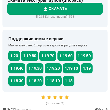
Скачать текстуры Idyllon (.mcpack)
СКАЧАТЬ
[10.38 Kb] скачиваний: 553
Поддерживаемые версии
Минимально необходимые версии игры для запуска
1.20
1.19.80
1.19.70
1.19.60
1.19.50
1.19.40
1.19.30
1.19.20
1.19.10
1.19
1.18.30
1.18.20
1.18.10
1.18
(Голосов:
2
)
0
6 904
Поделиться