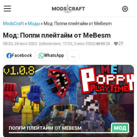
ModsCraft
»
Моды
» Мод: Поппи плейтайм от MeBesm
Мод: Поппи плейтайм от MeBesm
29
08:30, 26 июл 2025
(обновлено:
17:25, 5 июн 2026
)
88.2K
Facebook
WhatsApp
...