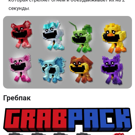
секунды.
Гребпак