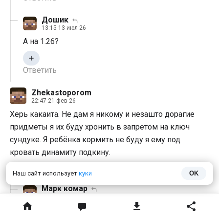
Дошик
13:15 13 июл 26
А на 1.26?
Ответить
Zhekastoporom
22:47 21 фев 26
Херь какаита. Не дам я никому и незашто дорагие
придметы я их буду хронить в запретом на ключ
сундуке. Я ребёнка кормить не буду я ему под
кровать динамиту подкину.
Ответить
Наш сайт использует
куки
OK
Марк комар
17:42 21 июл 26
Чего?