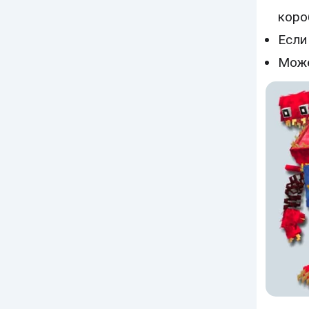
коро
Если
Може