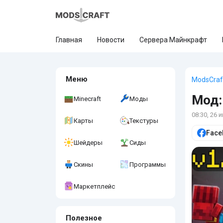
Главная
Новости
Сервера Майнкрафт
Меню
ModsCraf
Мод:
Minecraft
Моды
08:30, 26 
Карты
Текстуры
Face
Шейдеры
Сиды
Скины
Программы
Маркетплейс
Полезное