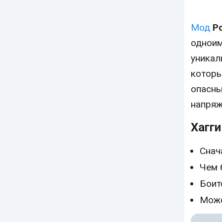
Мод
P
одноим
уникал
которы
опасны
напряж
Хагги
Снач
Чем 
Боит
Може