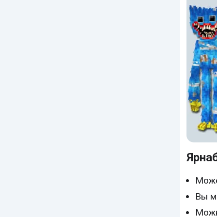
Ярна
Може
Вы м
Можн