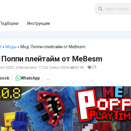
Подборки
Инструкции
t
»
Моды
» Мод: Поппи плейтайм от MeBesm
 Поппи плейтайм от MeBesm
29
июл 2025
(обновлено:
17:25, 5 июн 2026
)
87.9K
book
WhatsApp
...