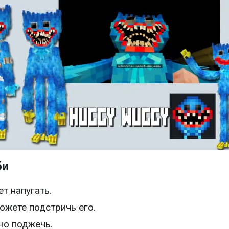
би
т напугать.
ожете подстричь его.
о поджечь.