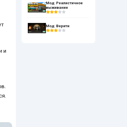
Мод: Реалистичное
выживание
ут
Мод: Верити
з
и и
ов.
ся.