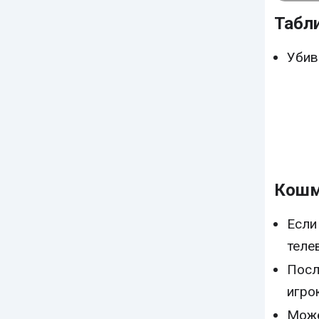
Табли
Убив
Кошм
Если
теле
Посл
игро
Може