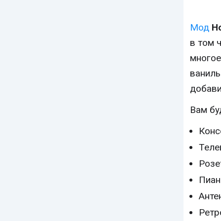
Мод
H
в том 
многое
ваниль
добави
Вам бу
Конс
Теле
Розе
Пиан
Анте
Ретр