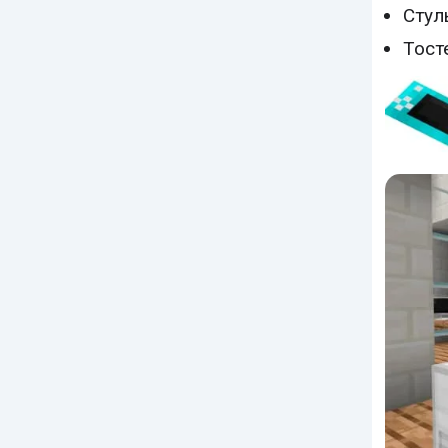
Стул
Тост