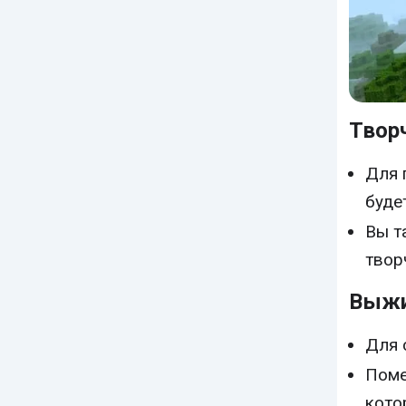
Твор
Для 
буде
Вы т
твор
Выжи
Для 
Поме
кото