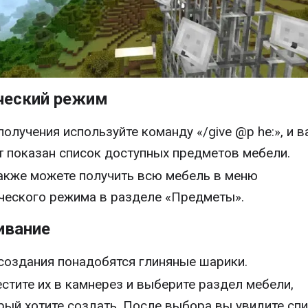
ческий режим
получения используйте команду «/give @p he:», и в
т показан список доступных предметов мебели.
акже можете получить всю мебель в меню
ческого режима в разделе «Предметы».
вание
создания понадобятся глиняные шарики.
стите их в камнерез и выберите раздел мебели,
рый хотите создать. После выбора вы увидите сп