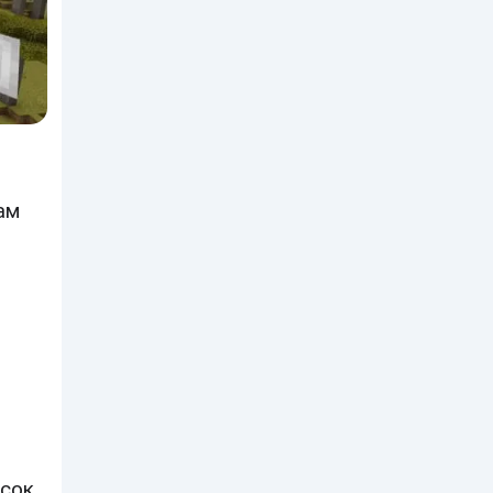
ам
исок