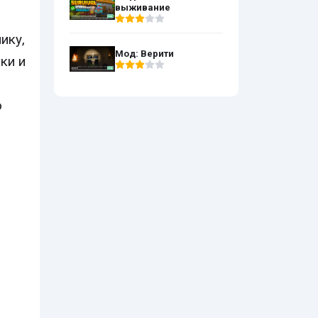
выживание
ику,
Мод: Верити
ки и
о