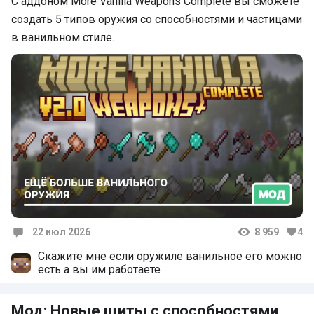
С аддоном More Vanilla Weapons Complete вы сможете
создать 5 типов оружия со способностями и частицами
в ванильном стиле…
22 июл 2026
8 959
4
Комментарии
Скажите мне если оружиле ванильное его можно
есть а вы им работаете
Мод: Новые щиты с способностями