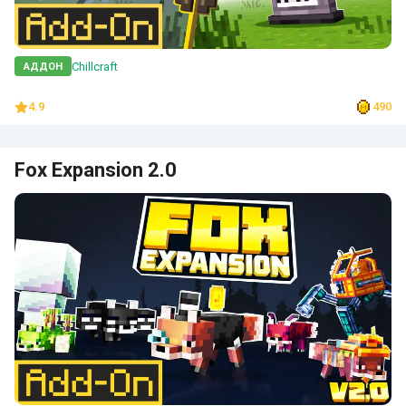
Chillcraft
АДДОН
4.9
490
Fox Expansion 2.0