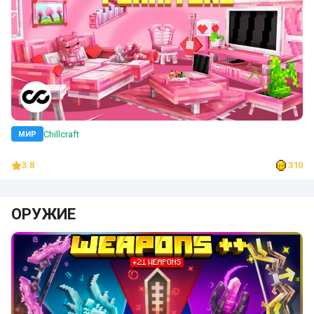
Chillcraft
МИР
3.8
310
ОРУЖИЕ