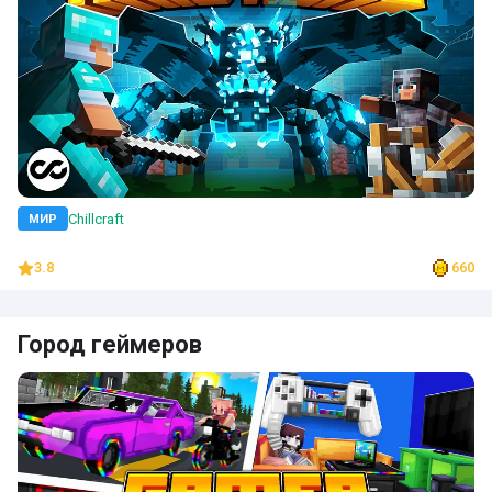
Chillcraft
МИР
3.8
660
Город геймеров