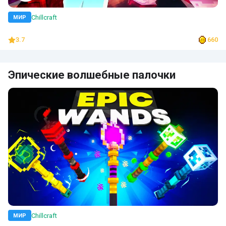
Chillcraft
МИР
3.7
660
Эпические волшебные палочки
Chillcraft
МИР