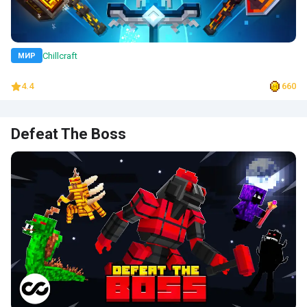
Chillcraft
МИР
4.4
660
Defeat The Boss