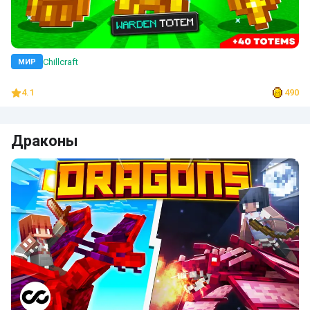
Chillcraft
МИР
4.1
490
Драконы