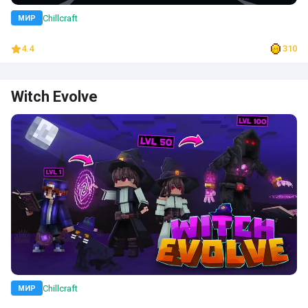
Chillcraft
МИР
4.4
310
Witch Evolve
Chillcraft
МИР