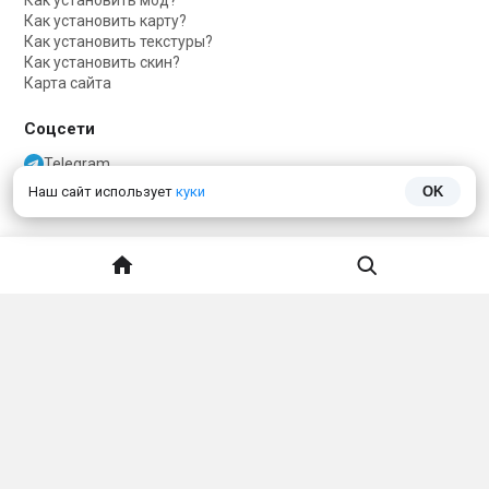
Как установить мод?
Как установить карту?
Как установить текстуры?
Как установить скин?
Карта сайта
Соцсети
Telegram
Telegram чат
Наш сайт использует
куки
OK
VKontakte
О нас
Обратная связь
Политика конфиденциальности
ДАННЫЙ САЙТ НЕ ЯВЛЯЕТСЯ ПРОДУКТОМ MINECRAFT И НЕ СВЯЗАН
С MOJANG.
Minecraft
принадлежит
Mojang Studios
и не связан с этим сайтом
Тема сайта
Язык сайта