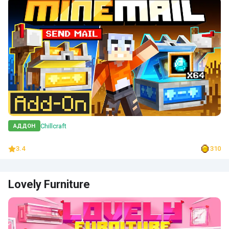
Chillcraft
АДДОН
3.4
310
Lovely Furniture