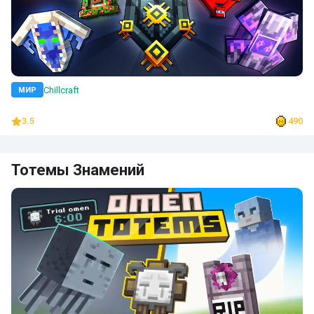
Chillcraft
МИР
3.5
490
Тотемы Знамений