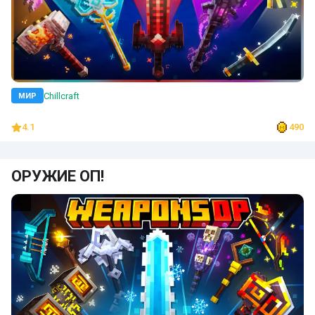
Chillcraft
МИР
4.1
490
ОРУЖИЕ ОП!