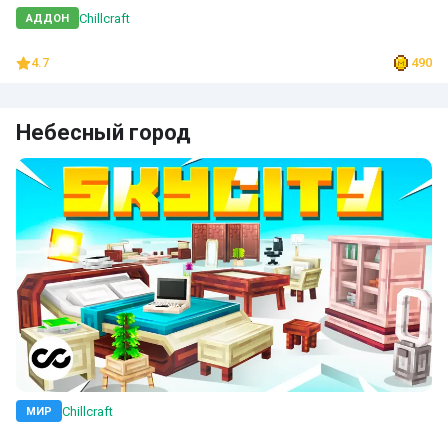
Chillcraft
АДДОН
4.7
490
Небесный город
Chillcraft
МИР