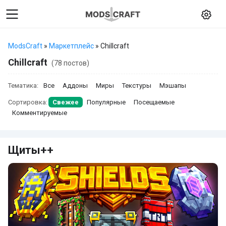
ModsCraft
»
Маркетплейс
» Chillcraft
Chillcraft
(78 постов)
Тематика:
Все
Аддоны
Миры
Текстуры
Мэшапы
Сортировка:
Свежее
Популярные
Посещаемые
Комментируемые
Щиты++