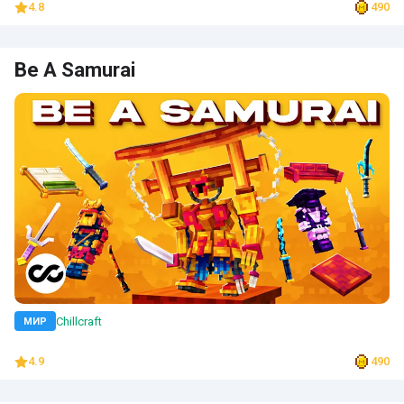
4.8
490
Be A Samurai
Chillcraft
МИР
4.9
490