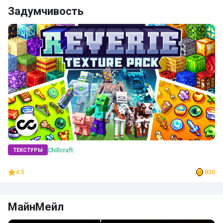
Задумчивость
Chillcraft
ТЕКСТУРЫ
4.5
830
МайнМейл