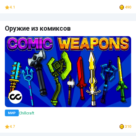
4.1
490
Оружие из комиксов
Chillcraft
МИР
4.7
310