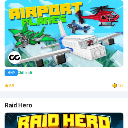
Chillcraft
МИР
3.8
490
Raid Hero