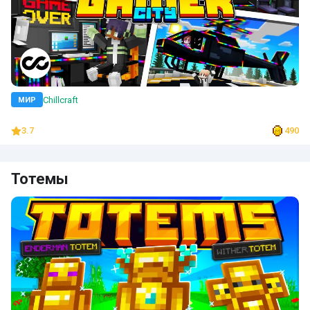
Chillcraft
МИР
3.7
490
Тотемы