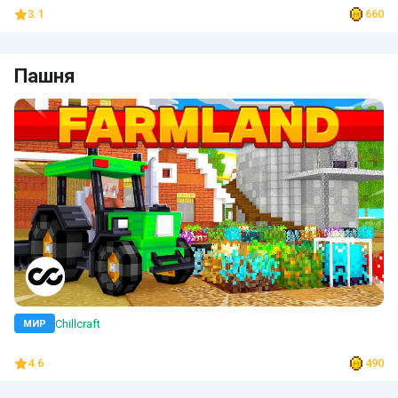
3.1
660
Пашня
Chillcraft
МИР
4.6
490