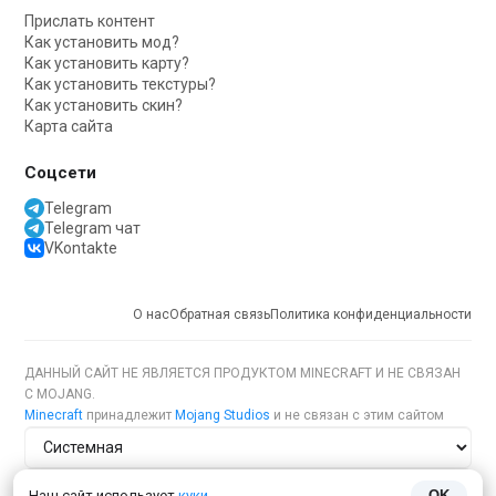
Прислать контент
Как установить мод?
Как установить карту?
Как установить текстуры?
Как установить скин?
Карта сайта
Соцсети
Telegram
Telegram чат
VKontakte
О нас
Обратная связь
Политика конфиденциальности
ДАННЫЙ САЙТ НЕ ЯВЛЯЕТСЯ ПРОДУКТОМ MINECRAFT И НЕ СВЯЗАН
С MOJANG.
Minecraft
принадлежит
Mojang Studios
и не связан с этим сайтом
Тема сайта
Наш сайт использует
куки
OK