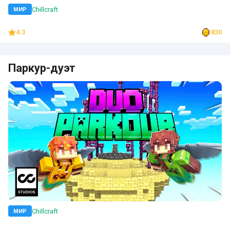
Chillcraft
МИР
4.3
830
Паркур-дуэт
Chillcraft
МИР