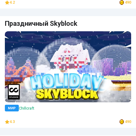
4.2
490
Праздничный Skyblock
Chillcraft
МИР
4.3
490