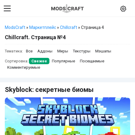
ModsCraft
»
Маркетплейс
»
Chillcraft
» Страница 4
Chillcraft. Страница №4
Тематика:
Все
Аддоны
Миры
Текстуры
Мэшапы
Сортировка:
Свежее
Популярные
Посещаемые
Комментируемые
Skyblock: секретные биомы