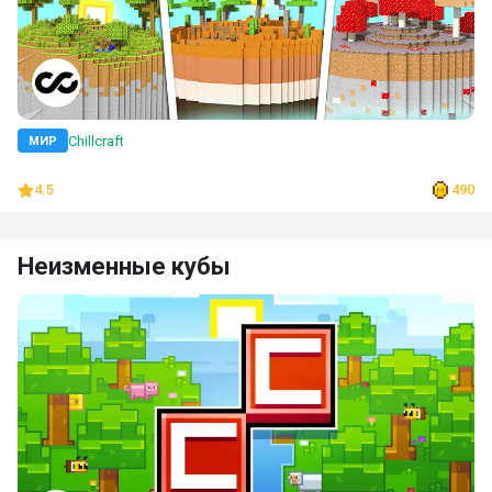
Chillcraft
МИР
4.5
490
Неизменные кубы