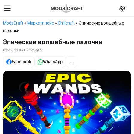
ModsCraft
»
Маркетплейс
»
Chillcraft
» Эпические волшебные
палочки
Эпические волшебные палочки
02:47, 23 янв 2025
5
Facebook
WhatsApp
...