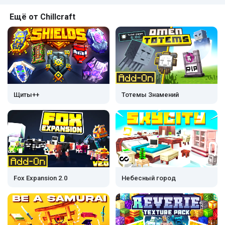
Ещё от Chillcraft
Щиты++
Тотемы Знамений
Fox Expansion 2.0
Небесный город