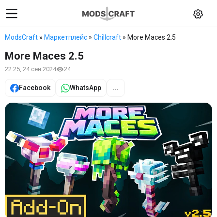
ModsCraft
»
Маркетплейс
»
Chillcraft
» More Maces 2.5
More Maces 2.5
22:25, 24 сен 2024
24
Facebook
WhatsApp
...