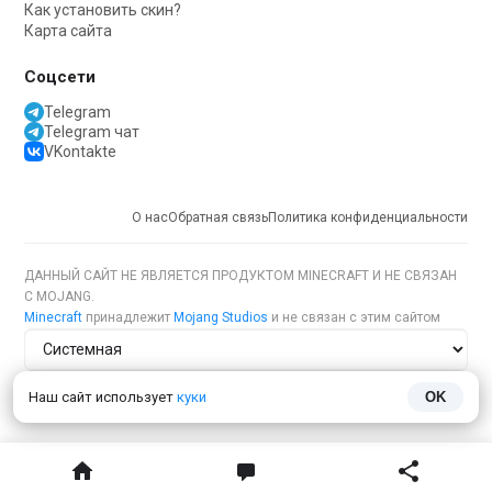
Как установить скин?
Карта сайта
Соцсети
Telegram
Telegram чат
VKontakte
О нас
Обратная связь
Политика конфиденциальности
ДАННЫЙ САЙТ НЕ ЯВЛЯЕТСЯ ПРОДУКТОМ MINECRAFT И НЕ СВЯЗАН
С MOJANG.
Minecraft
принадлежит
Mojang Studios
и не связан с этим сайтом
Тема сайта
Наш сайт использует
куки
OK
Язык сайта