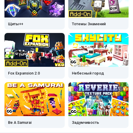
Щиты++
Тотемы Знамений
Fox Expansion 2.0
Небесный город
Be A Samurai
Задумчивость