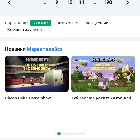
1
...
9
10
11
...
190
Сортировка:
Свежее
Популярные
Посещаемые
Комментируемые
Новинки
Маркетплейса
Куб Хаоса: Проклятый куб Add-On
Эфир Моа Add-On
H