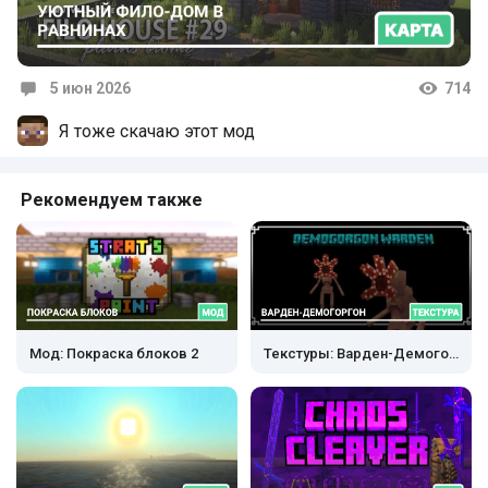
5 июн 2026
714
Комментарии
Я тоже скачаю этот мод
Рекомендуем также
Мод: Покраска блоков 2
Текстуры: Варден-Демогоргон