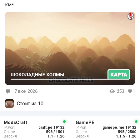
км²…
7 июн 2026
253
1
Комментарии
Стоит из 10
ModsCraft
GamePE
IP:Port
craft.pe:19132
IP:Port
gamepe.me:19132
Online
598 / 1501
Online
595 / 2500
Версия
1.1 - 1.26
Версия
1.1.5 - 1.26