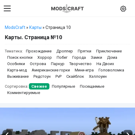
ModsCraft
»
Карты
» Страница 10
Карты. Страница №10
Тематика:
Прохождение
Дроппер
Прятки
Приключение
Поиск кнопки
Хоррор
Побег
Города
Замки
Дома
Особняки
Острова
Паркур
Творчество
На Двоих
Карта-мод
Американские горки
Мини-игра
Головоломка
Выживание
Редстоун
PvP
Скайблок
Хэллоуин
Сортировка:
Свежее
Популярные
Посещаемые
Комментируемые