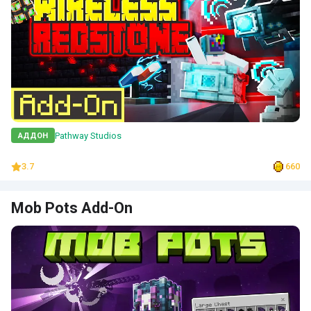
Pathway Studios
АДДОН
3.7
660
Mob Pots Add-On