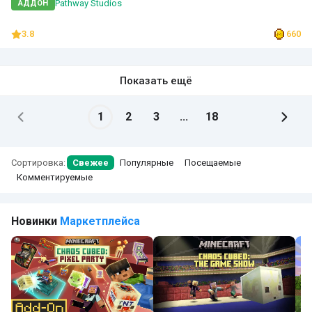
Pathway Studios
АДДОН
3.8
660
Показать ещё
1
2
3
...
18
Сортировка:
Свежее
Популярные
Посещаемые
Комментируемые
Новинки
Маркетплейса