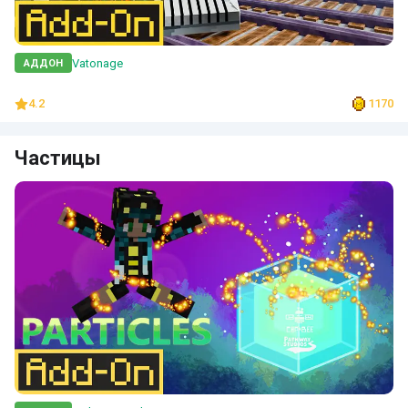
Vatonage
АДДОН
4.2
1170
Частицы