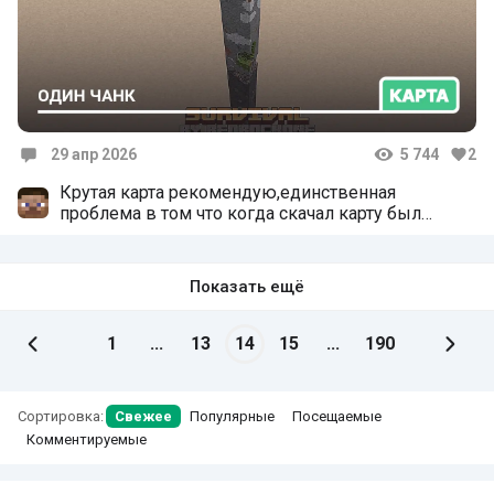
29 апр 2026
5 744
2
Комментарии
Крутая карта рекомендую,единственная
проблема в том что когда скачал карту был
режим преключения и нельзя было ломать и
ставить блоки, но в принципе через настройки
мира можно поменять на выживание
Показать ещё
1
...
13
14
15
...
190
Сортировка:
Свежее
Популярные
Посещаемые
Комментируемые