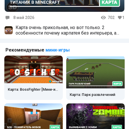
8 май 2026
702
1
Комментарии
Карта очень прикольная, но вот только. 2
особенности почему карпатея без интерьера, а
если на Титанике ты будешь то, ты-то все лагает
и почему ты начинаешь с режима при.
Рекомендуемые
мини-игры
Карта: BossFighter [Мини-игра]
Карта: Парк развлечений