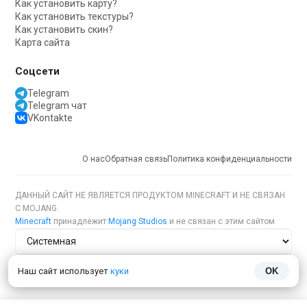
Как установить карту?
Как установить текстуры?
Как установить скин?
Карта сайта
Соцсети
Telegram
Telegram чат
VKontakte
О нас
Обратная связь
Политика конфиденциальности
ДАННЫЙ САЙТ НЕ ЯВЛЯЕТСЯ ПРОДУКТОМ MINECRAFT И НЕ СВЯЗАН
С MOJANG.
Minecraft
принадлежит
Mojang Studios
и не связан с этим сайтом
Тема сайта
Наш сайт использует
куки
OK
Язык сайта