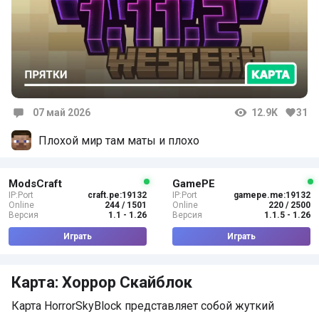
07 май 2026
12.9K
31
Комментарии
Плохой мир там маты и плохо
ModsCraft
GamePE
IP:Port
craft.pe:19132
IP:Port
gamepe.me:19132
Online
244 / 1501
Online
220 / 2500
Версия
1.1 - 1.26
Версия
1.1.5 - 1.26
Играть
Играть
Карта: Хоррор Скайблок
Карта HorrorSkyBlock представляет собой жуткий