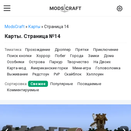
ModsCraft
»
Карты
» Страница 14
Карты. Страница №14
Тематика:
Прохождение
Дроппер
Прятки
Приключение
Поиск кнопки
Хоррор
Побег
Города
Замки
Дома
Особняки
Острова
Паркур
Творчество
На Двоих
Карта-мод
Американские горки
Мини-игра
Головоломка
Выживание
Редстоун
PvP
Скайблок
Хэллоуин
Сортировка:
Свежее
Популярные
Посещаемые
Комментируемые