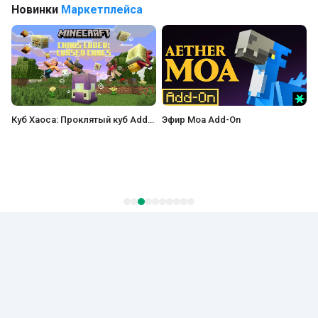
Новинки
Маркетплейса
Куб Хаоса: Проклятый куб Add-On
Эфир Моа Add-On
H