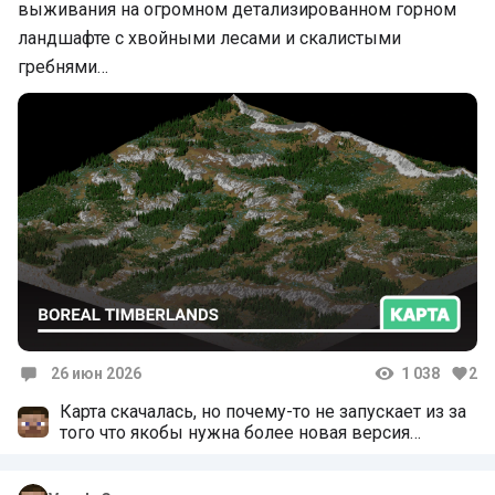
выживания на огромном детализированном горном
ландшафте с хвойными лесами и скалистыми
гребнями…
26 июн 2026
1 038
2
Комментарии
Карта скачалась, но почему-то не запускает из за
того что якобы нужна более новая версия
Майнкрафта, хотя у меня на макрафте новая
версия, или карта подходит только под джаву?