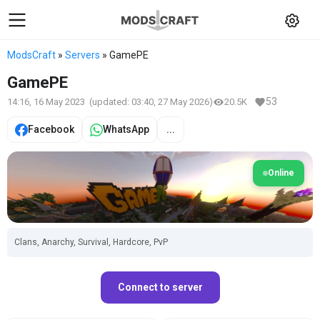
ModsCraft
»
Servers
» GamePE
GamePE
53
14:16, 16 May 2023
(updated:
03:40, 27 May 2026
)
20.5K
Facebook
WhatsApp
...
Online
Clans, Anarchy, Survival, Hardcore, PvP
Connect to server