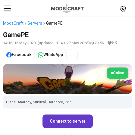
ModsCraft
»
Servers
» GamePE
GamePE
53
14:16, 16 May 2023
(updated:
03:40, 27 May 2026
)
20.5K
Facebook
WhatsApp
...
Online
Clans, Anarchy, Survival, Hardcore, PvP
Connect to server