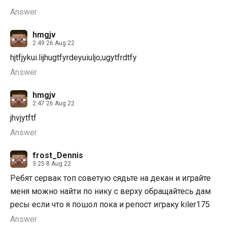
Answer
hmgjv
2:49 26 Aug 22
hjtfjykui.lijhugtfyrdeyuiuljo;ugytfrdtfy
Answer
hmgjv
2:47 26 Aug 22
jhvjytftf
Answer
frost_Dennis
3:25 8 Aug 22
Ребят сервак топ советую сядьте на декан и играйте
меня можно найти по нику с верху обращайтесь дам
ресы если что я пошол пока и репост играку kiler175
Answer