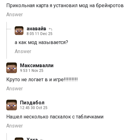
Прикольная карта я установил мод на брейнротов
Answer
анавайв
8:05 11 Dec 25
а как мод называется?
Answer
Максимвалли
9:53 1 Nov 25
Круто не логает в и игре!!!!!!!!!
Answer
Пиздабол
12:45 30 Oct 25
Нашел несколько пасхалок с табличками
Answer
Хаха