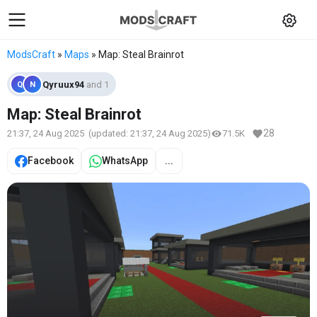
ModsCraft
»
Maps
» Map: Steal Brainrot
Qyruux94
and 1
Q
N
Map: Steal Brainrot
28
21:37, 24 Aug 2025
(updated:
21:37, 24 Aug 2025
)
71.5K
Facebook
WhatsApp
...