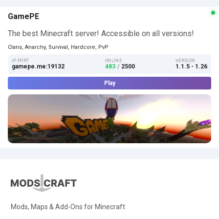
GamePE
The best Minecraft server! Accessible on all versions!
Clans, Anarchy, Survival, Hardcore, PvP
IP:PORT
ONLINE
VERSION
gamepe.me:19132
483
/
2500
1.1.5 - 1.26
Play
Mods, Maps & Add-Ons for Minecraft