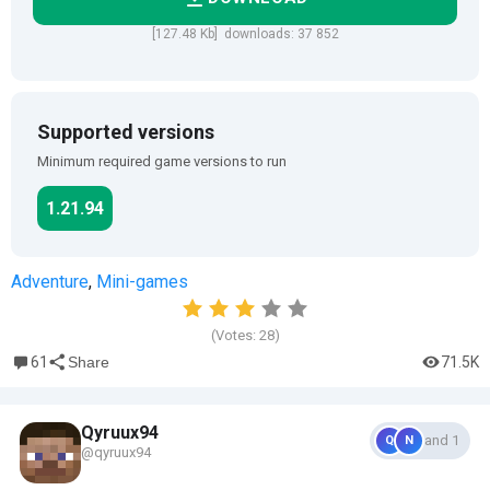
[127.48 Kb] downloads: 37 852
Supported versions
Minimum required game versions to run
1.21.94
Adventure
,
Mini-games
(Votes:
28
)
61
71.5K
Share
Qyruux94
and 1
Q
N
@qyruux94