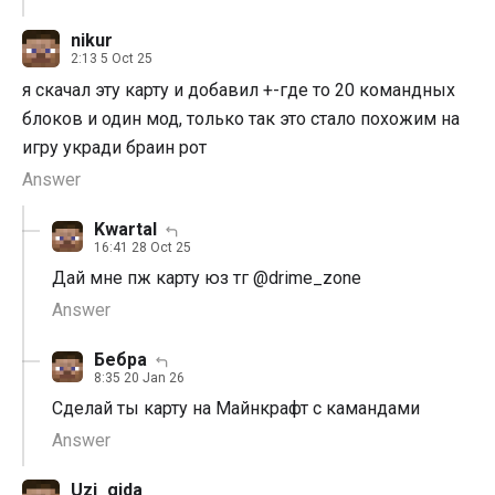
nikur
2:13 5 Oct 25
я скачал эту карту и добавил +-где то 20 командных
блоков и один мод, только так это стало похожим на
игру укради браин рот
Answer
Kwartal
16:41 28 Oct 25
Дай мне пж карту юз тг @drime_zone
Answer
Бебра
8:35 20 Jan 26
Сделай ты карту на Майнкрафт с камандами
Answer
Uzi_gida