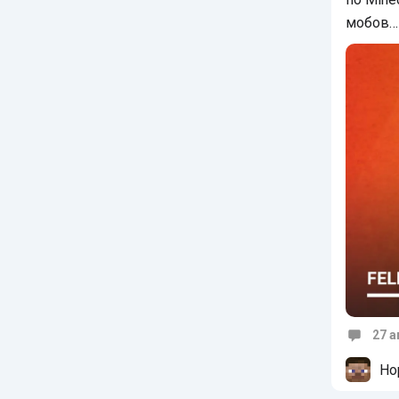
мобов…
27 а
Коммен
Но