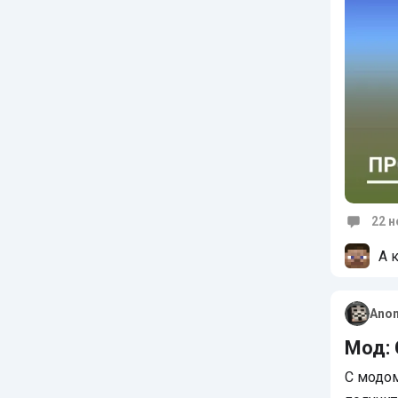
22 н
Коммен
А 
Ano
Мод: 
С модом