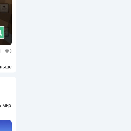
1
3
еньше
ь мир