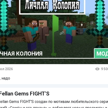
июл 2026
9 50
тарии
, надо
Fellan Gems FIGHT'S
ellan Gems FIGHT'S создан по мотивам любительского сер
craft «Семён и его друзья» — добавляет новые предметы и