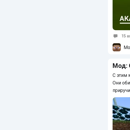
15 а
Коммен
Мо
Мод:
С этим
Они об
приручи