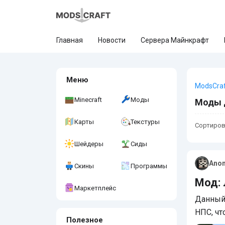
Главная
Новости
Сервера Майнкрафт
Меню
ModsCra
Minecraft
Моды
Моды д
Карты
Текстуры
Сортиров
Шейдеры
Сиды
Ano
Скины
Программы
Мод: 
Маркетплейс
Данный 
НПС, чт
Полезное