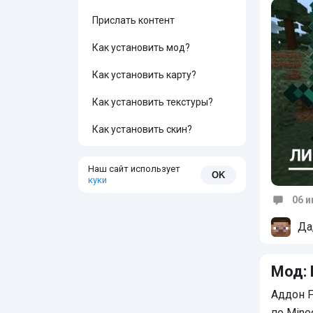
Прислать контент
Как установить мод?
Как установить карту?
Как установить текстуры?
Как установить скин?
Наш сайт использует
OK
куки
06 
Коммен
Да
Мод: 
Аддон F
по Mine