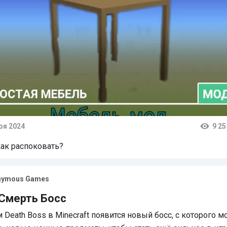
оя 2024
9 25
тарии
как распоковать?
nymous Games
Смерть Босс
 Death Boss в Minecraft появится новый босс, с которого 