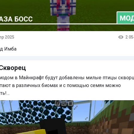
пр 2025
2 05
тарии
д Имба
 Скворец
 модом в Майнкрафт будут добавлены милые птицы сквор
итают в различных биомах и с помощью семян можно
ть!…