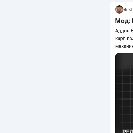
Bird
Мод:
Аддон B
карт, п
механи