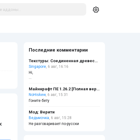
Последние комментарии
Текстуры: Соединенная древесина
Singapore
, 6 авг, 16:16
Hi,
I’ve got a simple collab idea — I can place
links to your site - modscraft.net on 5
Майнкрафт ПЕ 1.26.2 [Полная версия]
legit local business websites (DR30+,
NoHiskew
, 6 авг, 15:31
~2k–5k monthly traffic), completely free.
Гоните бету
In return, you’d link to 5 of my client
Мод: Верити
sites. Clean, fair exchange for a mutual
SEO boost.
Ведьмочка
, 6 авг, 15:28
х
Не разговаривает по-русски
Let me know if you’re open to it.
Best,