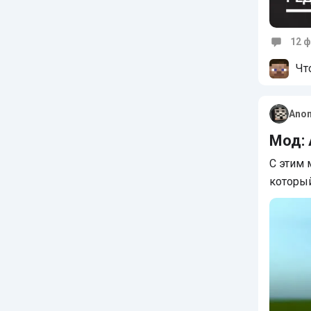
12 ф
Коммен
Чт
Ano
Мод: 
С этим 
который