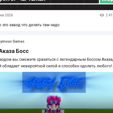
ев 2026
2 41
тарии
о это завод что делать там надо
nymous Games
Аказа Босс
модом вы сможете сразиться с легендарным боссом Аказа
 обладает невероятной силой и способен одолеть любого!