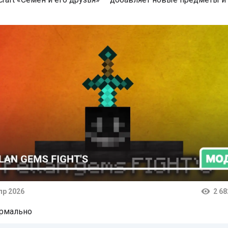
пр 2026
2 68
тарии
рмально