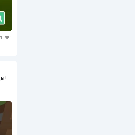
4
1
цы!