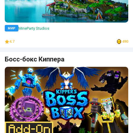
MineParty Studios
МИР
4.7
490
Босс-бокс Киппера