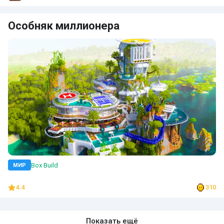
Особняк миллионера
Box Build
МИР
4.4
310
Показать ещё