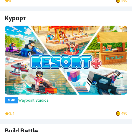
5
490
Курорт
Waypoint Studios
МИР
3.1
490
Build Battle