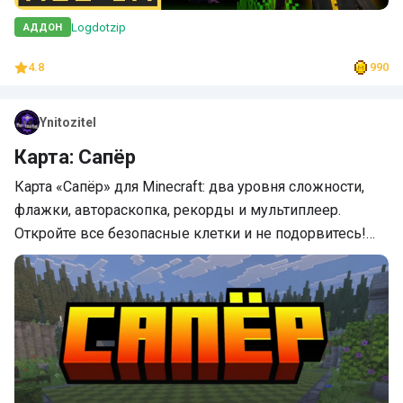
Logdotzip
АДДОН
4.8
990
Ynitozitel
Карта: Сапёр
Карта «Сапёр» для Minecraft: два уровня сложности,
флажки, автораскопка, рекорды и мультиплеер.
Откройте все безопасные клетки и не подорвитесь!…