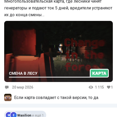
Многопользовательская карта, где лесники чинят
генераторы и подают ток 5 дней, вредители устраняют
их до конца смены…
20 мар 2026
1 115
1
Комментарии
Если карта совпадает с такой версии, то да.
Waxilion
и ещё 1
W
E