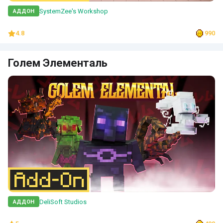
SystemZee's Workshop
АДДОН
4.8
990
Голем Элементаль
DeliSoft Studios
АДДОН