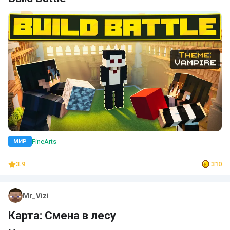
FineArts
МИР
3.9
310
Mr_Vizi
Карта: Смена в лесу