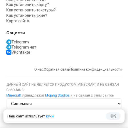
Как установить карту?
Как установить текстуры?
Как установить скин?
Карта сайта
Соцсети
Telegram
Telegram чат
VKontakte
О нас
Обратная связь
Политика конфиденциальности
ДАННЫЙ САЙТ НЕ ЯВЛЯЕТСЯ ПРОДУКТОМ MINECRAFT И НЕ СВЯЗАН
С MOJANG.
Minecraft
принадлежит
Mojang Studios
и не связан с этим сайтом
Тема сайта
Наш сайт использует
куки
OK
Язык сайта