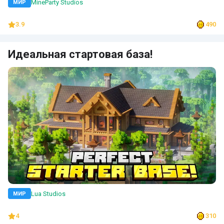
MineParty Studios
МИР
3.9
490
Идеальная стартовая база!
Lua Studios
МИР
4
310