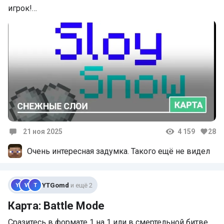
игрок!…
21 ноя 2025
4 159
28
Комментарии
Очень интересная задумка. Такого ещё не видел
YTGomd
и ещё 2
Y
V
T
Карта: Battle Mode
Сразитесь в формате 1 на 1 или в смертельной битве