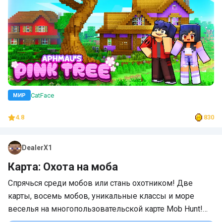
CatFace
МИР
4.8
830
DealerX1
Карта: Охота на моба
Спрячься среди мобов или стань охотником! Две
карты, восемь мобов, уникальные классы и море
веселья на многопользовательской карте Mob Hunt!…