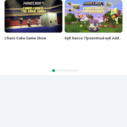
how
Куб Хаоса: Проклятый куб Add-On
Эфир Моа Add-On