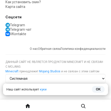
Как установить скин?
Карта сайта
Соцсети
Telegram
Telegram чат
VKontakte
О нас
Обратная связь
Политика конфиденциальности
ДАННЫЙ САЙТ НЕ ЯВЛЯЕТСЯ ПРОДУКТОМ MINECRAFT И НЕ СВЯЗАН
С MOJANG.
Minecraft
принадлежит
Mojang Studios
и не связан с этим сайтом
Тема сайта
Наш сайт использует
куки
OK
Язык сайта