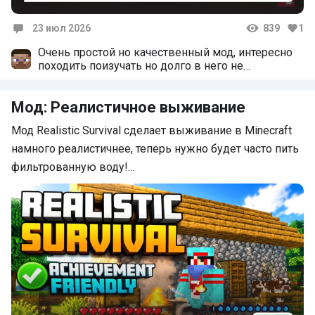
23 июл 2026
839
1
Комментарии
Очень простой но качественный мод, интересно
походить поизучать но долго в него не
поиграешь мало контента но все-равно очень
хорошо
Мод: Реалистичное выживание
Мод Realistic Survival сделает выживание в Minecraft
намного реалистичнее, теперь нужно будет часто пить
фильтрованную воду!…