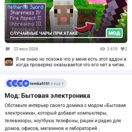
23 июл 2026
3 619
2
Комментарии
Я не знаю но похоже что у меня есть этот аддон а
когда проверяю оказывается что его нет а читает
что есть
temka5151
и ещё 3
T
L
D
M
Мод: Бытовая электроника
Обставьте интерьер своего домика с модом «Бытовая
электроника», который добавит компьютеры,
телевизоры, ноутбуки, телефоны, рации и радио для
домов, офисов, магазинов и лабораторий…