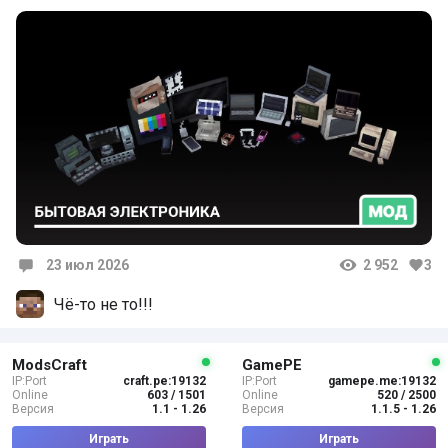
23 июл 2026
2 952
3
Комментарии
Чё-то не то!!!
ModsCraft
GamePE
IP:Port
craft.pe:19132
IP:Port
gamepe.me:19132
Online
603 / 1501
Online
520 / 2500
Версия
1.1 - 1.26
Версия
1.1.5 - 1.26
Играть
Играть