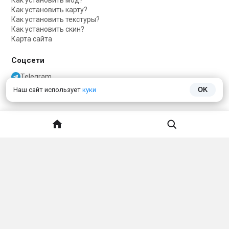
Как установить мод?
Как установить карту?
Как установить текстуры?
Как установить скин?
Карта сайта
Соцсети
Telegram
Telegram чат
Наш сайт использует
куки
OK
VKontakte
О нас
Обратная связь
Политика конфиденциальности
ДАННЫЙ САЙТ НЕ ЯВЛЯЕТСЯ ПРОДУКТОМ MINECRAFT И НЕ СВЯЗАН
С MOJANG.
Minecraft
принадлежит
Mojang Studios
и не связан с этим сайтом
Тема сайта
Язык сайта