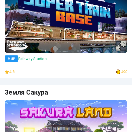
Pathway Studios
МИР
4.8
490
Земля Сакура