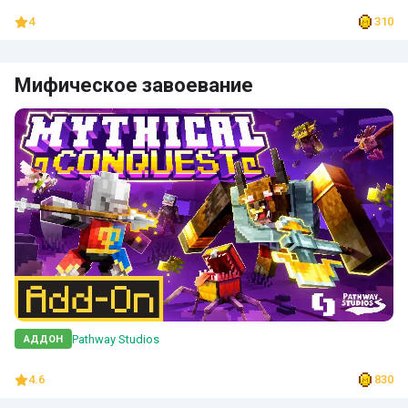
4
310
Мифическое завоевание
Pathway Studios
АДДОН
4.6
830