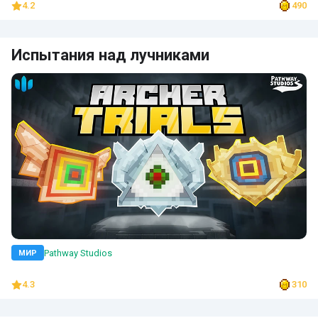
4.2
490
Испытания над лучниками
Pathway Studios
МИР
4.3
310