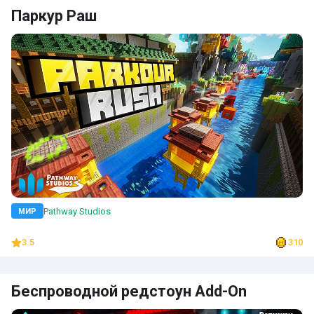
Паркур Раш
Pathway Studios
МИР
3.5
310
Беспроводной редстоун Add-On