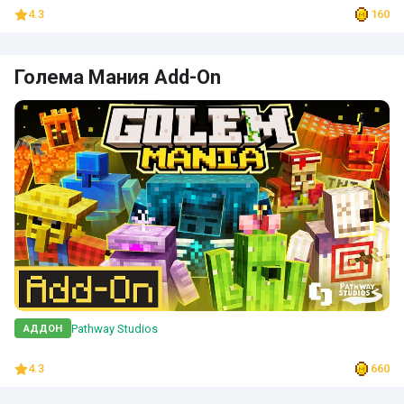
4.3
160
Голема Мания Add-On
Pathway Studios
АДДОН
4.3
660