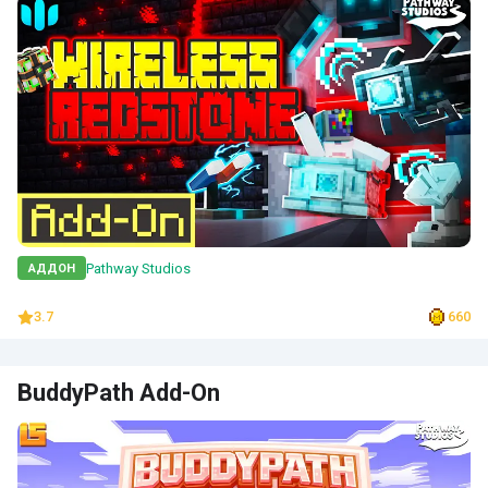
Pathway Studios
АДДОН
3.7
660
BuddyPath Add-On