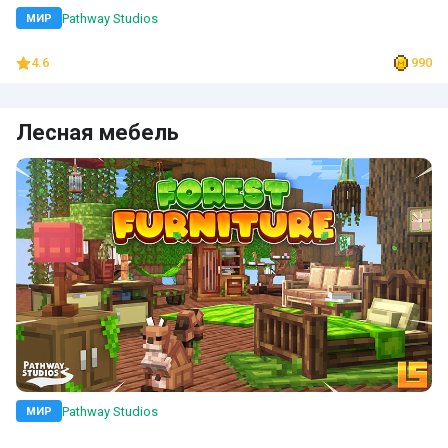
Pathway Studios
МИР
4.6
990
Лесная мебель
Pathway Studios
МИР