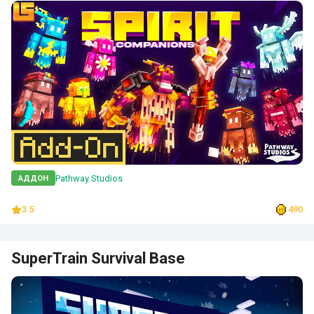
Pathway Studios
АДДОН
3.5
490
SuperTrain Survival Base