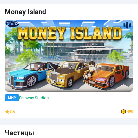
Money Island
Pathway Studios
МИР
3.6
490
Частицы