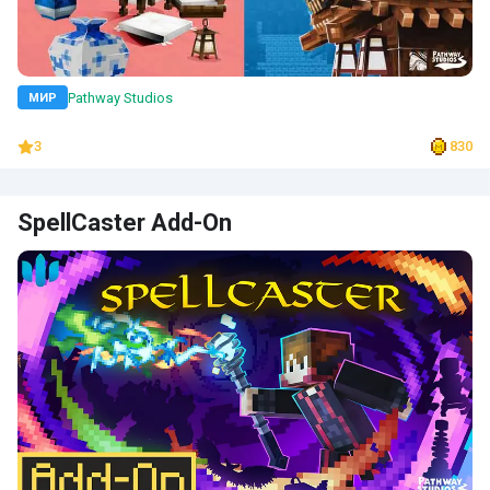
Pathway Studios
МИР
3
830
SpellCaster Add-On