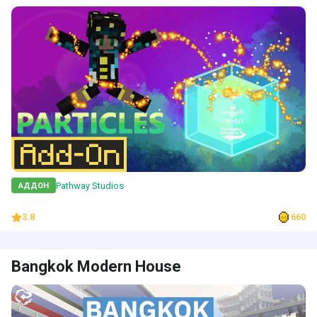
Pathway Studios
АДДОН
3.8
660
Bangkok Modern House