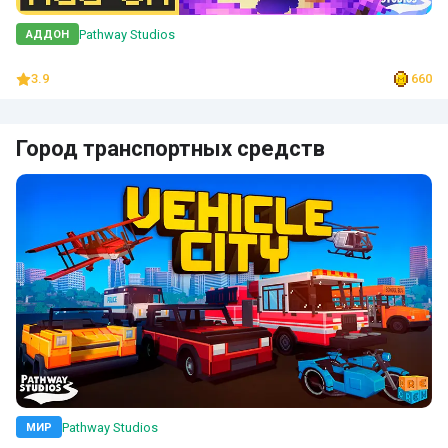
Pathway Studios
АДДОН
3.9
660
Город транспортных средств
Pathway Studios
МИР