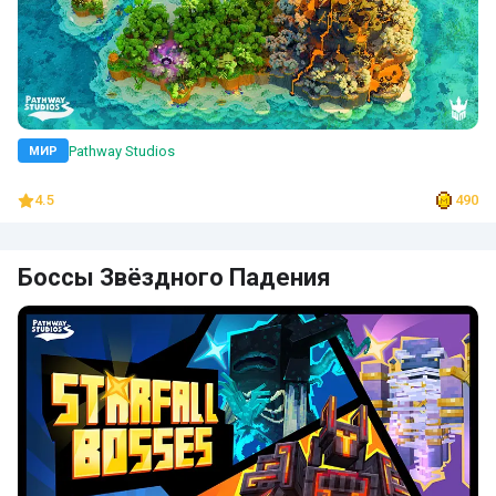
Pathway Studios
МИР
4.5
490
Боссы Звёздного Падения