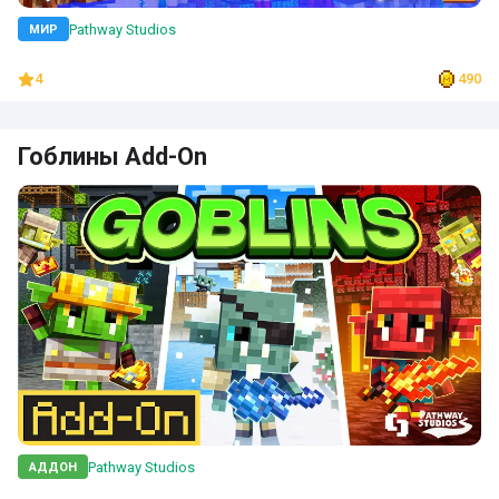
Pathway Studios
МИР
4
490
Гоблины Add-On
Pathway Studios
АДДОН