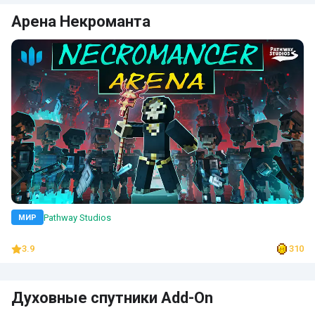
Арена Некроманта
Pathway Studios
МИР
3.9
310
Духовные спутники Add-On