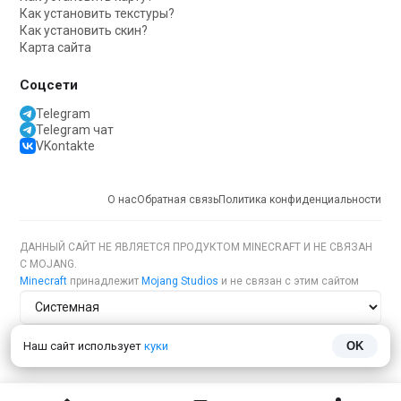
Как установить текстуры?
Как установить скин?
Карта сайта
Соцсети
Telegram
Telegram чат
VKontakte
О нас
Обратная связь
Политика конфиденциальности
ДАННЫЙ САЙТ НЕ ЯВЛЯЕТСЯ ПРОДУКТОМ MINECRAFT И НЕ СВЯЗАН
С MOJANG.
Minecraft
принадлежит
Mojang Studios
и не связан с этим сайтом
Тема сайта
Наш сайт использует
куки
OK
Язык сайта