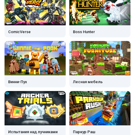
ComicVerse
Boss Hunter
Винни-Пух
Лесная мебель
Испытания над лучниками
Паркур Раш