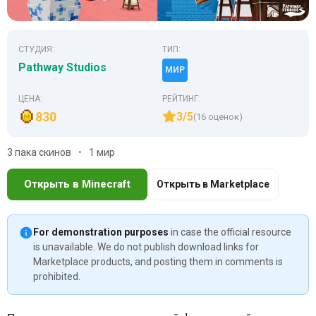
СТУДИЯ:
ТИП:
Pathway Studios
МИР
ЦЕНА:
РЕЙТИНГ:
830
3/5
(16 оценок)
3 пака скинов
1 мир
Открыть в Minecraft
Открыть в Marketplace
For demonstration purposes
in case the official resource
is unavailable. We do not publish download links for
Marketplace products, and posting them in comments is
prohibited.