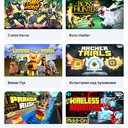
ComicVerse
Boss Hunter
Винни-Пух
Испытания над лучниками