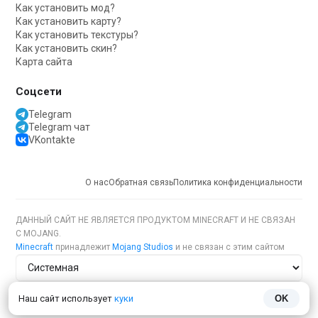
Как установить мод?
Как установить карту?
Как установить текстуры?
Как установить скин?
Карта сайта
Соцсети
Telegram
Telegram чат
VKontakte
О нас
Обратная связь
Политика конфиденциальности
ДАННЫЙ САЙТ НЕ ЯВЛЯЕТСЯ ПРОДУКТОМ MINECRAFT И НЕ СВЯЗАН
С MOJANG.
Minecraft
принадлежит
Mojang Studios
и не связан с этим сайтом
Тема сайта
Наш сайт использует
куки
OK
Язык сайта