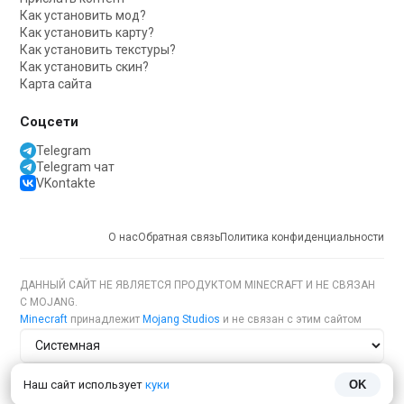
Как установить мод?
Как установить карту?
Как установить текстуры?
Как установить скин?
Карта сайта
Соцсети
Telegram
Telegram чат
VKontakte
О нас
Обратная связь
Политика конфиденциальности
ДАННЫЙ САЙТ НЕ ЯВЛЯЕТСЯ ПРОДУКТОМ MINECRAFT И НЕ СВЯЗАН
С MOJANG.
Minecraft
принадлежит
Mojang Studios
и не связан с этим сайтом
Тема сайта
Наш сайт использует
куки
OK
Язык сайта