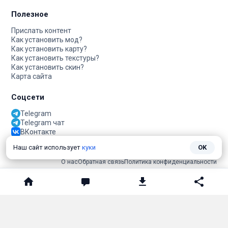
Полезное
Прислать контент
Как установить мод?
Как установить карту?
Как установить текстуры?
Как установить скин?
Карта сайта
Соцсети
Telegram
Telegram чат
ВКонтакте
Наш сайт использует
куки
OK
О нас
Обратная связь
Политика конфиденциальности
ДАННЫЙ САЙТ НЕ ЯВЛЯЕТСЯ ПРОДУКТОМ MINECRAFT И НЕ СВЯЗАН
С MOJANG.
Minecraft
принадлежит
Mojang Studios
и не связан с этим сайтом