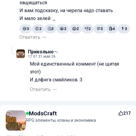
защищаться
И вам подсказку, на черепа надо ставать
И мало зелей :_
😅
3
😍
2
🤔
3
😭
2
😱
2
👎
2
💯
3
🗿
4
💊
3
Ответить
Прикольно
17:07 31 май 26
Мой единственный коммент (не щитая
этот)
И длфига смайликов :3
Ответить
ModsCraft
217
RPG элементы, кланы и экономика.