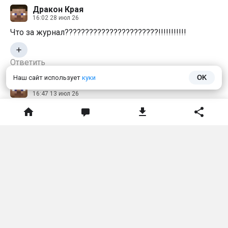
Дракон Края
16:02 28 июл 26
Что за журнал???????????????????????!!!!!!!!!!!
Ответить
Наш сайт использует
куки
OK
Скелет
16:47 13 июл 26
Го обнову 20 июля где есть мега гарн и
Великая мать мегафон и все виды сиреноголового и
мультяшная мышь и собака 2.0 и ещё горка
пожиратель с поездом пожирателем
😭
1
😱
1
👍
2
👎
1
Ответить
Стив
18:20 22 июл 26
Да хочется так