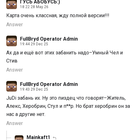
ГУСЬ АБОБУСЬ:)
18:22 28 May 26
Карта очень классная, жду полной версии!!!
Answer
FullBryd Operator Admin
19:44 29 Dec 25
Ах да и ещё вот этих забанить надо–Умный Чел и
Стив
Answer
FullBryd Operator Admin
19:43 29 Dec 25
JuDi забань их. Ну это пиздец что говорят–Житель,
Алекс, Херобрин, Стул и п**р. Но брат херобрин он за
нас а другие нет.
Answer
Mainkaft1