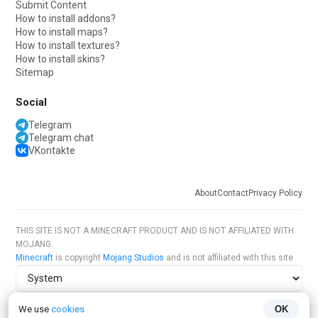
Submit Content
How to install addons?
How to install maps?
How to install textures?
How to install skins?
Sitemap
Social
Telegram
Telegram chat
VKontakte
About
Contact
Privacy Policy
THIS SITE IS NOT A MINECRAFT PRODUCT AND IS NOT AFFILIATED WITH
MOJANG.
Minecraft
is copyright
Mojang Studios
and is not affiliated with this site
Site theme
We use
cookies
OK
Site language