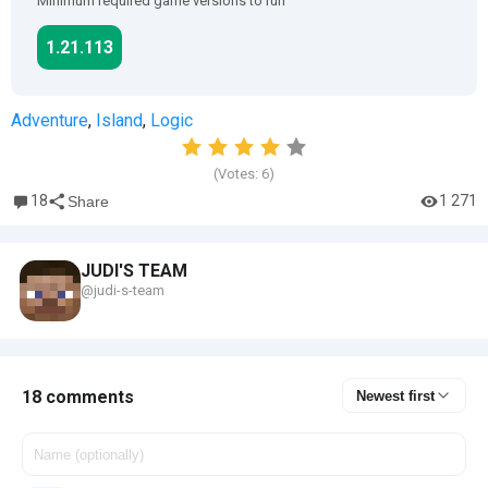
Minimum required game versions to run
1.21.113
Adventure
,
Island
,
Logic
(Votes:
6
)
18
1 271
Share
JUDI'S TEAM
@judi-s-team
18 comments
Newest first