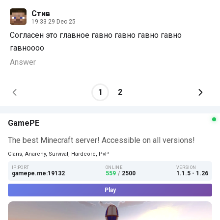
Стив
19:33 29 Dec 25
Согласен это главное гавно гавно гавно гавно
гавноооо
Answer
1
2
GamePE
The best Minecraft server! Accessible on all versions!
Clans, Anarchy, Survival, Hardcore, PvP
IP:PORT
ONLINE
VERSION
gamepe.me:19132
559
/
2500
1.1.5 - 1.26
Play