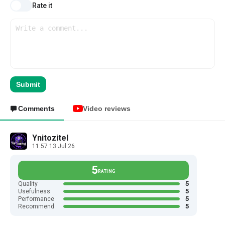
Rate it
Submit
Comments
Video reviews
Ynitozitel
11:57 13 Jul 26
5
RATING
5
Quality
5
Usefulness
5
Performance
5
Recommend