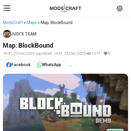
ModsCraft
»
Maps
» Map: BlockBound
JUDI'S TEAM
Map: BlockBound
6
14:41, 25 Dec 2025
(updated:
14:41, 25 Dec 2025
)
1 271
Facebook
WhatsApp
...