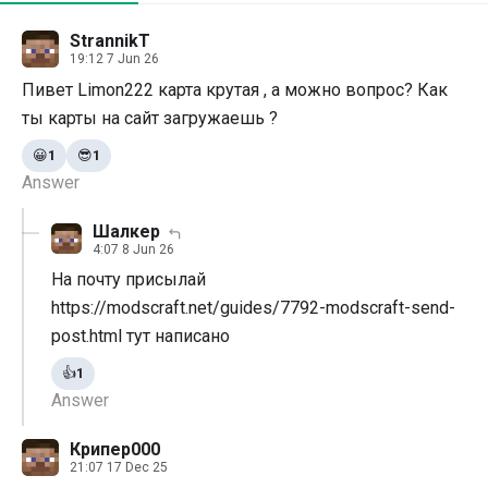
StrannikT
19:12 7 Jun 26
Пивет Limon222 карта крутая , а можно вопрос? Как
ты карты на сайт загружаешь ?
😀
1
😎
1
Answer
Шалкер
4:07 8 Jun 26
На почту присылай
https://modscraft.net/guides/7792-modscraft-send-
post.html тут написано
👍
1
Answer
Крипер000
21:07 17 Dec 25