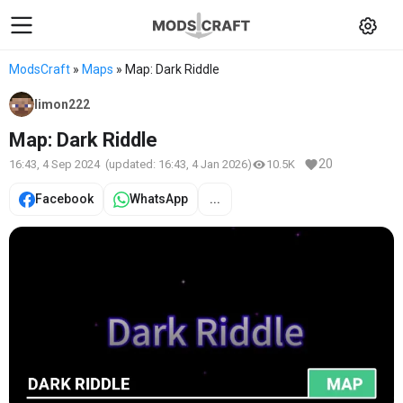
ModsCraft
»
Maps
» Map: Dark Riddle
limon222
Map: Dark Riddle
20
16:43, 4 Sep 2024
(updated:
16:43, 4 Jan 2026
)
10.5K
Facebook
WhatsApp
...