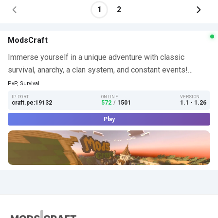
1
2
ModsCraft
Immerse yourself in a unique adventure with classic
survival, anarchy, a clan system, and constant events!…
PvP, Survival
IP:PORT
ONLINE
VERSION
craft.pe:19132
572
/
1501
1.1 - 1.26
Play