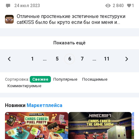
24 июл 2023
2 840
1
Комментарии
Отличные простенькие эстетичные текстуруки
catKISS было бы круто если бы они меня и
сырую еду ну хотя бы чуть чуть
Показать ещё
1
...
5
6
7
...
11
Сортировка:
Свежее
Популярные
Посещаемые
Комментируемые
Новинки
Маркетплейса