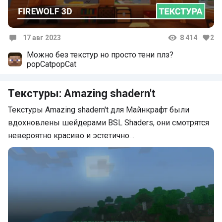
17 авг 2023
8 414
2
Комментарии
Можно без текстур но просто тени плз?
popCatpopCat
Текстуры: Amazing shadern't
Текстуры Amazing shadern't для Майнкрафт были
вдохновлены шейдерами BSL Shaders, они смотрятся
невероятно красиво и эстетично…