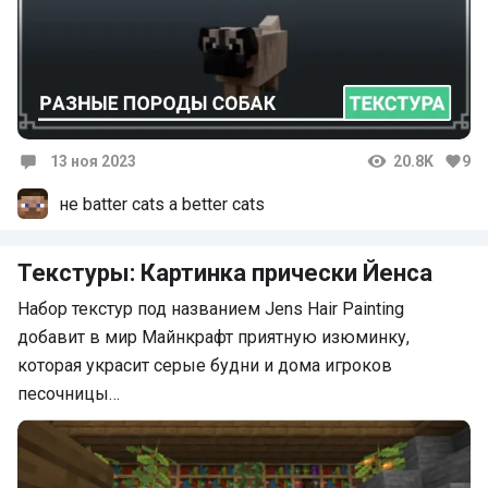
13 ноя 2023
20.8K
9
Комментарии
не batter cats а better cats
Текстуры: Картинка прически Йенса
Набор текстур под названием Jens Hair Painting
добавит в мир Майнкрафт приятную изюминку,
которая украсит серые будни и дома игроков
песочницы…