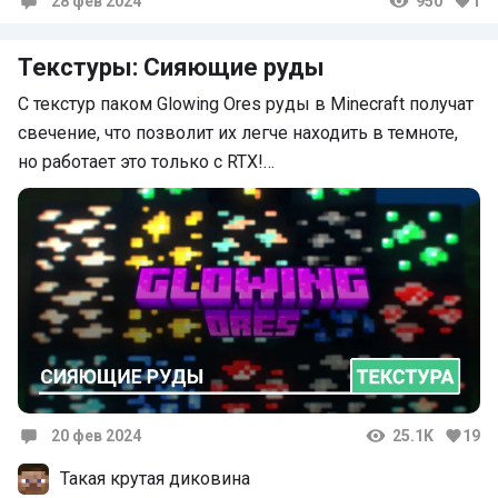
28 фев 2024
950
1
Комментарии
Текстуры: Сияющие руды
С текстур паком Glowing Ores руды в Minecraft получат
свечение, что позволит их легче находить в темноте,
но работает это только с RTX!…
20 фев 2024
25.1K
19
Комментарии
Такая крутая диковина