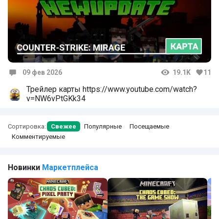
09 фев 2026
19.1K
11
Комментарии
Трейлер карты https://www.youtube.com/watch?
v=NW6vPtGKk34
Сортировка:
Свежее
Популярные
Посещаемые
Комментируемые
Новинки
Маркетплейса