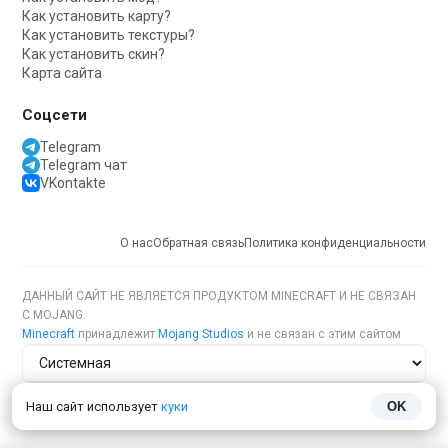
Как установить карту?
Как установить текстуры?
Как установить скин?
Карта сайта
Соцсети
Telegram
Telegram чат
VKontakte
О нас
Обратная связь
Политика конфиденциальности
ДАННЫЙ САЙТ НЕ ЯВЛЯЕТСЯ ПРОДУКТОМ MINECRAFT И НЕ СВЯЗАН
С MOJANG.
Minecraft
принадлежит
Mojang Studios
и не связан с этим сайтом
Тема сайта
Наш сайт использует
куки
OK
Язык сайта