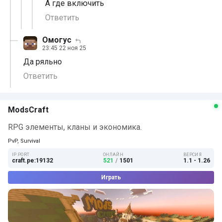
А где включить
Ответить
Омогус
23:45 22 ноя 25
Да ряльно
Ответить
ModsCraft
RPG элементы, кланы и экономика.
PvP, Survival
IP:PORT
ОНЛАЙН
ВЕРСИЯ
craft.pe:19132
521
/
1501
1.1 - 1.26
Играть