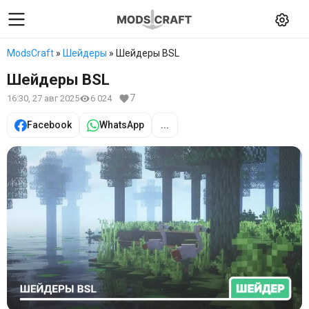
ModsCraft
»
Шейдеры
» Шейдеры BSL
Шейдеры BSL
7
16:30, 27 авг 2025
6 024
Facebook
WhatsApp
...