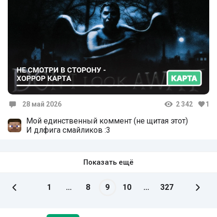
28 май 2026
2 342
1
Комментарии
Мой единственный коммент (не щитая этот)
И длфига смайликов :3
Показать ещё
1
...
8
9
10
...
327