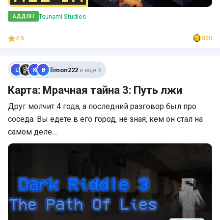
Tsunami Studios
АДДОН
4.5
830
limon222
и ещё 5
L
K
В
Карта: Мрачная тайна 3: Путь лжи
Друг молчит 4 года, а последний разговор был про
соседа. Вы едете в его город, не зная, кем он стал на
самом деле…