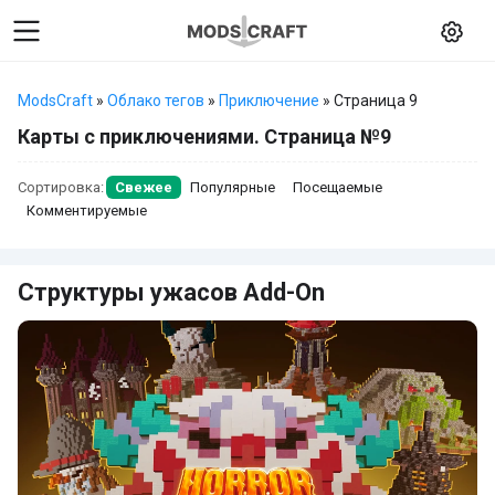
ModsCraft
»
Облако тегов
»
Приключение
» Страница 9
Карты с приключениями. Страница №9
Сортировка:
Свежее
Популярные
Посещаемые
Комментируемые
Структуры ужасов Add-On