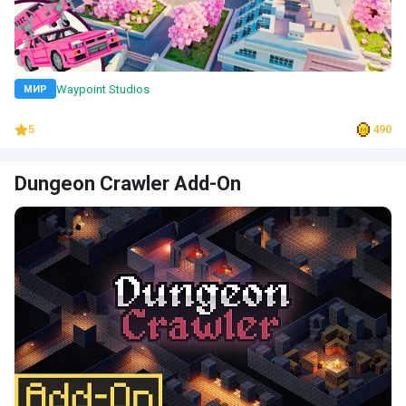
Waypoint Studios
МИР
5
490
Dungeon Crawler Add-On