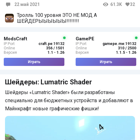
22 май 2021
61.3K
32
Комментарии
Тролль 100 уровня ЭТО НЕ МОД А
ШЕЙДЕРЫЫЫЫЫЫ!!!!!!!!
ModsCraft
GamePE
IP:Port
craft.pe:19132
IP:Port
gamepe.me:19132
Online
356 / 1501
Online
310 / 2500
Версия
1.1 - 1.26
Версия
1.1.5 - 1.26
Играть
Играть
Шейдеры: Lumatric Shader
Шейдеры «Lumatric Shader» были разработаны
специально для бюджетных устройств и добавляют в
Майнкрафт новые графические фишки!