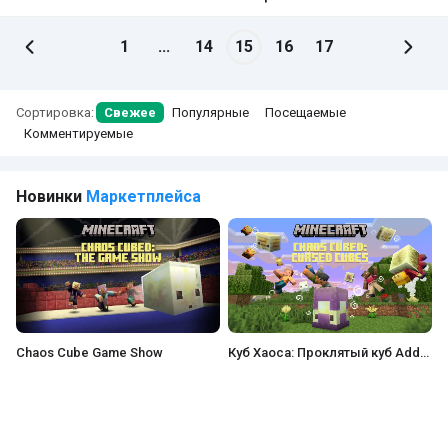
1
...
14
15
16
17
Сортировка:
Свежее
Популярные
Посещаемые
Комментируемые
Новинки
Маркетплейса
Game Show
Куб Хаоса: Проклятый куб Add-On
Эфир Моа Add-O