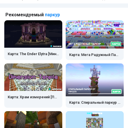
Я оооочень люблю играть с шейдерами на майн
пе 0.17.0 этот мне так кажется будет самым
лучшим!
Рекомендуемый
паркур
Карта: The Ender Elytra [Мини-игра]
Карта: Мега Радужный Паркур
Карта: Храм измерений [Приключения]
Карта: Спиральный паркур от Tryzz's