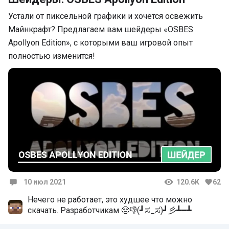
Устали от пиксельной графики и хочется освежить
Майнкрафт? Предлагаем вам шейдеры «OSBES
Apollyon Edition», с которыми ваш игровой опыт
полностью изменится!
10 июл 2021
120.6K
62
Комментарии
Нечего не работает, это худшее что можно
скачать. Разработчикам 😤👎(⁠┛⁠ಸ⁠_⁠ಸ⁠)⁠┛⁠彡⁠┻⁠━⁠┻