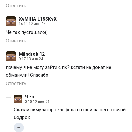
Ответить
XvMIHAIL155KvX
16:11 12 июл 24
Чё так пустошало(
Ответить
Milndrobi12
9:17 13 янв 24
почему я не могу зайти с пк? кстати на донат не
обманули! Спасибо
Ответить
Чел
3:18 12 июл 26
Скачай симулятор телефона на пк и на него скачай
бедрок