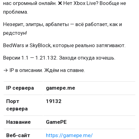
нас огромный онлайн. ❌ Нет Xbox Live? Вообще не
проблема.
Незерит, элитры, арбалеты — всё работает, как и
редстоун!
BedWars и SkyBlock, которые реально затягивают.
Версии 1.1 — 1.21.132. Заходи откуда хочешь.
→ IP в описании. Ждём на спавне.
IP сервера
gamepe.me
Порт
19132
сервера
Название
GamePE
Веб-сайт
https://gamepe.me/