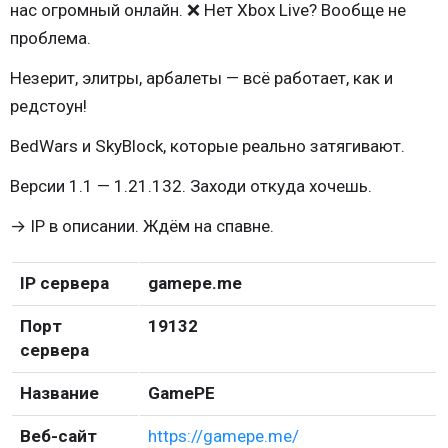
нас огромный онлайн. ❌ Нет Xbox Live? Вообще не
проблема.
Незерит, элитры, арбалеты — всё работает, как и
редстоун!
BedWars и SkyBlock, которые реально затягивают.
Версии 1.1 — 1.21.132. Заходи откуда хочешь.
→ IP в описании. Ждём на спавне.
IP сервера
gamepe.me
Порт
19132
сервера
Название
GamePE
Веб-сайт
https://gamepe.me/